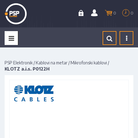
0
0
Tog
navi
PSP Elektronik
/
Kablovi na metar
/
Mikrofonski kablovi
/
KLOTZ a.i.s. P0122H