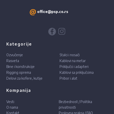
office@psp.co.rs
Kategorije
Ozvučenje
Stalci i nosači
Rasveta
Kablovi na metar
Bine i konstrukcije
Priključci i adapteri
Rigging oprema
Kablovi sa priključcima
Delovi za kofere, kutije
Pribor i alat
Kompanija
Vesti
Bezbednost / Politika
O nama
privatnosti
Kontakt
Poslovna praksa / FAQ