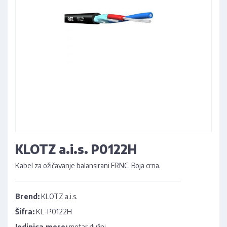
KLOTZ a.i.s. P0122H
Kabel za ožičavanje balansirani FRNC. Boja crna.
Brend:
KLOTZ a.i.s.
Šifra:
KL-P0122H
Jedinica mere:
metar dužni