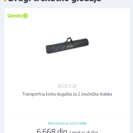
BGSS 2 LB
Transportna torba dugačka za 2 zvučnička stalaka
PROIZVOD JE DOSTUPAN
6.668 din
/ metar dužni