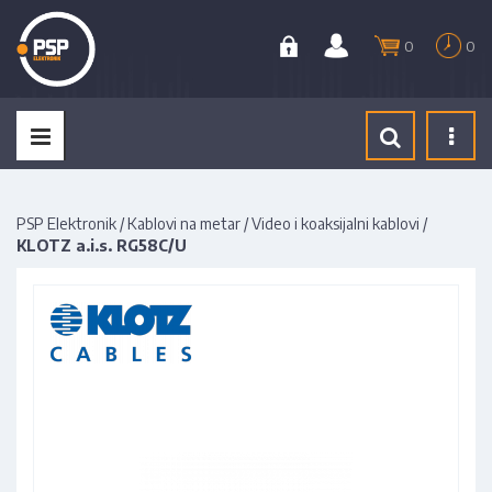
0
0
Tog
navi
PSP Elektronik
/
Kablovi na metar
/
Video i koaksijalni kablovi
/
KLOTZ a.i.s. RG58C/U