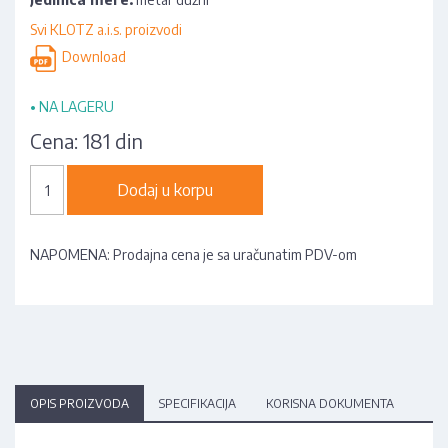
Svi KLOTZ a.i.s. proizvodi
Download
•
NA LAGERU
Cena:
181 din
Dodaj u korpu
NAPOMENA: Prodajna cena je sa uračunatim PDV-om
OPIS PROIZVODA
SPECIFIKACIJA
KORISNA DOKUMENTA