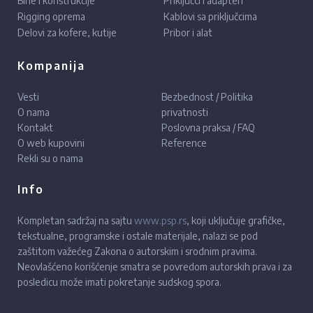
Bine i konstrukcije
Priključci i adapteri
Rigging oprema
Kablovi sa priključcima
Delovi za kofere, kutije
Pribor i alat
Kompanija
Vesti
Bezbednost / Politika
O nama
privatnosti
Kontakt
Poslovna praksa / FAQ
O web kupovini
Reference
Rekli su o nama
Info
Kompletan sadržaj na sajtu
www.psp.rs
, koji uključuje grafičke,
tekstualne, programske i ostale materijale, nalazi se pod
zaštitom važećeg Zakona o autorskim i srodnim pravima.
Neovlašćeno korišćenje smatra se povredom autorskih prava i za
posledicu može imati pokretanje sudskog spora.