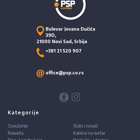
Bulevar Jovana Dučića
39D,
21000 Novi Sad, Srbija
+381 21 520 907
office@psp.co.rs
Kategorije
Ozvučenje
Stalci i nosači
Rasveta
Kablovi na metar