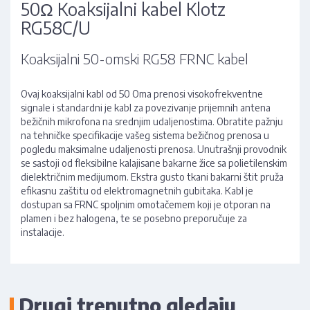
50Ω Koaksijalni kabel Klotz
RG58C/U
Koaksijalni 50-omski RG58 FRNC kabel
Ovaj koaksijalni kabl od 50 Oma prenosi visokofrekventne
signale i standardni je kabl za povezivanje prijemnih antena
bežičnih mikrofona na srednjim udaljenostima. Obratite pažnju
na tehničke specifikacije vašeg sistema bežičnog prenosa u
pogledu maksimalne udaljenosti prenosa. Unutrašnji provodnik
se sastoji od fleksibilne kalajisane bakarne žice sa polietilenskim
dielektričnim medijumom. Ekstra gusto tkani bakarni štit pruža
efikasnu zaštitu od elektromagnetnih gubitaka. Kabl je
dostupan sa FRNC spoljnim omotačemem koji je otporan na
plamen i bez halogena, te se posebno preporučuje za
instalacije.
Drugi trenutno gledaju