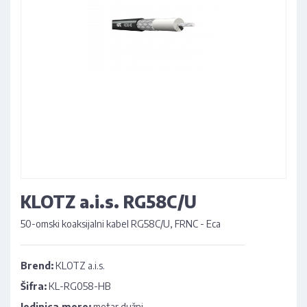
KLOTZ a.i.s. RG58C/U
50-omski koaksijalni kabel RG58C/U, FRNC - Eca
Brend:
KLOTZ a.i.s.
Šifra:
KL-RG058-HB
Jedinica mere:
metar dužni