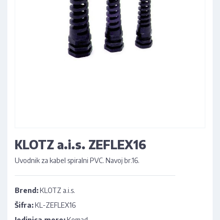
KLOTZ a.i.s. ZEFLEX16
Uvodnik za kabel spiralni PVC. Navoj br.16.
Brend:
KLOTZ a.i.s.
Šifra:
KL-ZEFLEX16
Jedinica mere:
Komad