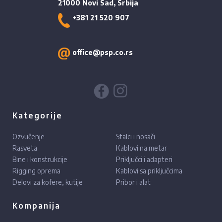
21000 Novi Sad, Srbija
+381 21 520 907
office@psp.co.rs
Kategorije
Ozvučenje
Stalci i nosači
Rasveta
Kablovi na metar
Bine i konstrukcije
Priključci i adapteri
Rigging oprema
Kablovi sa priključcima
Delovi za kofere, kutije
Pribor i alat
Kompanija