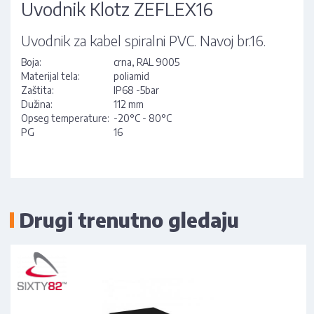
Uvodnik Klotz ZEFLEX16
Uvodnik za kabel spiralni PVC. Navoj br.16.
Boja:
crna, RAL 9005
Materijal tela:
poliamid
Zaštita:
IP68 -5bar
Dužina:
112 mm
Opseg temperature:
-20°C - 80°C
PG
16
Drugi trenutno gledaju