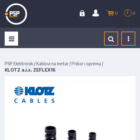
0
0
Tog
navi
PSP Elektronik
/
Kablovi na metar
/
Pribor i oprema
/
KLOTZ a.i.s. ZEFLEX16