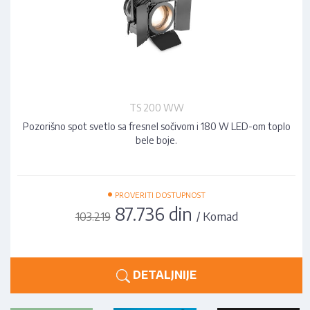
TS 200 WW
Pozorišno spot svetlo sa fresnel sočivom i 180 W LED-om toplo
bele boje.
•
PROVERITI DOSTUPNOST
87.736 din
/ Komad
103.219
DETALJNIJE