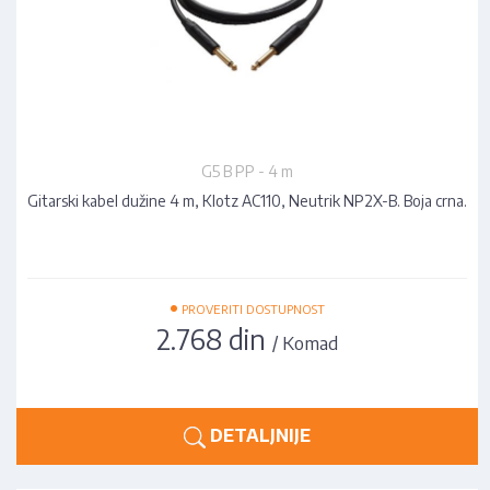
G5 B PP - 4 m
Gitarski kabel dužine 4 m, Klotz AC110, Neutrik NP2X-B. Boja crna.
•
PROVERITI DOSTUPNOST
2.768 din
/ Komad
DETALJNIJE