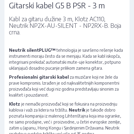
Gitarski kabel G5 B PSR - 3 m
Kabl za gitaru dužine 3 m, Klotz AC110,
Neutrik NP2X-AU-SILENT - NP2RX-B. Boja
crna.
Neutrik silentPLUG™
tehnologija je savršeno rešenje kada
instrumenti moraju često da se menjaju. Kada se kabl iskopča,
integrisani prekidač automatski mute-uje konektor, potpuno
uklanjajući dosadno pucanje prilikom zamena gitara.
Profesionalni gitarski kabel
za muzičare koji ne žele da
prave kompromis. Izrađen je od najkvalitetnijih komponentni
proizvođača koji već dugi niz godina predstavljaju sinonim za
kvalitet i pouzdanost.
Klotz
je nemački proizvođač koji se fokusira na proizvodnju
kablova i važi za lidera na tržištu.
Neutrik
je takođe dobro
poznata kompanija iz malenog Lihtenštajna koja ima ogranke,
ne samo prodajne, već i proizvodne, u četiri evropske zemlje,
zatim u Japanu, Hong Kongu i Sjedinjenim Državama. Neutrik
snabdeva svetsko tržište već više od 35 godina.