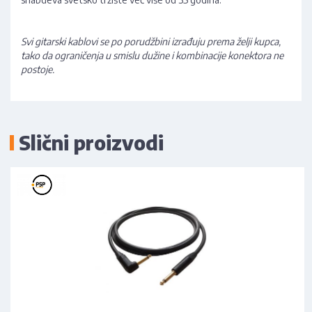
Svi gitarski kablovi se po porudžbini izrađuju prema želji kupca,
tako da ograničenja u smislu dužine i kombinacije konektora ne
postoje.
Slični proizvodi