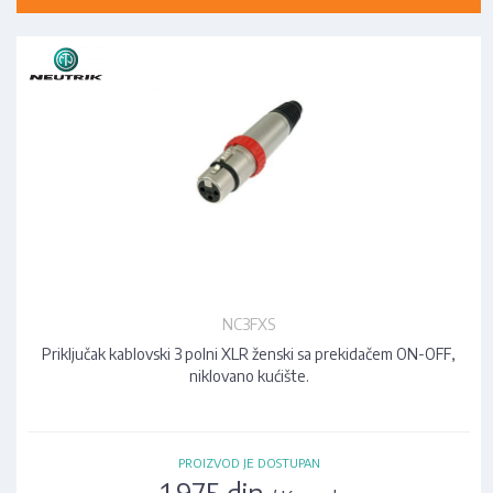
NC3FXS
Priključak kablovski 3 polni XLR ženski sa prekidačem ON-OFF,
niklovano kućište.
PROIZVOD JE DOSTUPAN
1.975 din