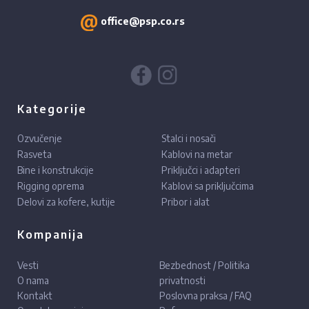
office@psp.co.rs
Kategorije
Ozvučenje
Stalci i nosači
Rasveta
Kablovi na metar
Bine i konstrukcije
Priključci i adapteri
Rigging oprema
Kablovi sa priključcima
Delovi za kofere, kutije
Pribor i alat
Kompanija
Vesti
Bezbednost / Politika
O nama
privatnosti
Kontakt
Poslovna praksa / FAQ