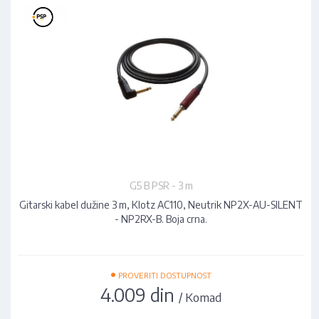
G5 B PSR - 3 m
Gitarski kabel dužine 3 m, Klotz AC110, Neutrik NP2X-AU-SILENT
- NP2RX-B. Boja crna.
•
PROVERITI DOSTUPNOST
4.009 din
/ Komad