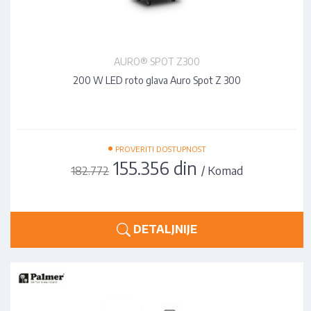
AURO® SPOT Z300
200 W LED roto glava Auro Spot Z 300
•
PROVERITI DOSTUPNOST
155.356 din
/ Komad
182.772
DETALJNIJE