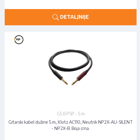
DETALJNIJE
G5 B PSP - 5 m
Gitarski kabel dužine 5 m, Klotz AC110, Neutrik NP2X-AU-SILENT
- NP2X-B. Boja crna.