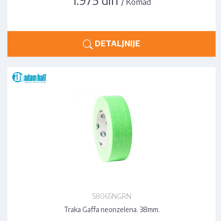
/ Komad
DETALJNIJE
58065NGRN
Traka Gaffa neonzelena. 38mm.