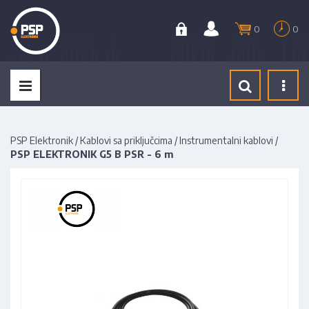
0
0
Tog
navi
PSP Elektronik
/
Kablovi sa priključcima
/
Instrumentalni kablovi
/
PSP ELEKTRONIK G5 B PSR - 6 m