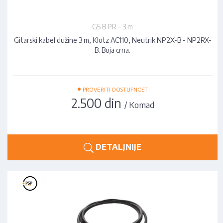
G5 B PR - 3 m
Gitarski kabel dužine 3 m, Klotz AC110, Neutrik NP2X-B - NP2RX-
B. Boja crna.
•
PROVERITI DOSTUPNOST
2.500 din
/ Komad
DETALJNIJE