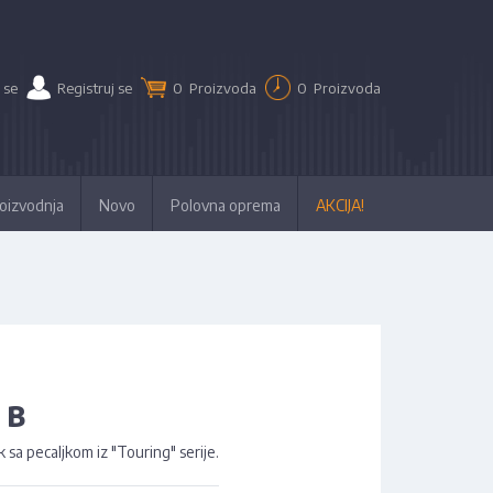
 se
Registruj se
0
Proizvoda
0
Proizvoda
oizvodnja
Novo
Polovna oprema
AKCIJA!
 B
 sa pecaljkom iz "Touring" serije.