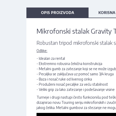
OPIS PROIZVODA
KORISNA
Mikrofonski stalak Gravity
Robustan tripod mikrofonski stalak sa
Odlike:
- Idealan za rental
- Ekstremno robusna čekična konstrukcija
- Metalni gumb za zatezanje koji se ne može izgub
- Pecaljka se zaključava uz pomoć samo 3/4 kruga
- Baza i nosač ruke od livenog cinka
- Produženi nosač pecaljke za veću stabilnost
- Veliki grip za lako zatezanje i podešavanje visine
Turneje i drugi nastupi često funkcionišu pod teški
dizajnirao novu Touring seriju mikrofonskih i zvučn
jakog čelika. Metalni gumbovi za stezanje ne mogu 