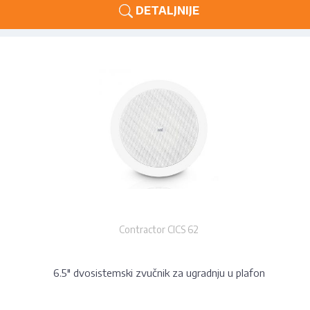
DETALJNIJE
Contractor CICS 62
6.5" dvosistemski zvučnik za ugradnju u plafon