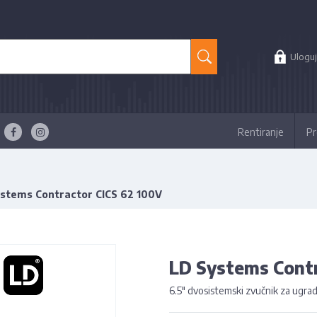
Uloguj
Rentiranje
Pr
stems Contractor CICS 62 100V
LD Systems Contr
6.5" dvosistemski zvučnik za ugra