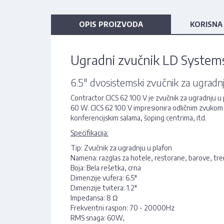
OPIS PROIZVODA
KORISNA
Ugradni zvučnik LD Systems
6.5" dvosistemski zvučnik za ugradn
Contractor CICS 62 100 V je zvučnik za ugradnju u p
60 W. CICS 62 100 V impresionira odličnim zvukom i
konferencijskim salama, šoping centrima, itd.
Specifikacija:
Tip: Zvučnik za ugradnju u plafon
Namena: razglas za hotele, restorane, barove, tren
Boja: Bela rešetka, crna
Dimenzije vufera: 6.5"
Dimenzije tvitera: 1.2"
Impedansa: 8
Ω
Frekventni raspon: 70 - 20000Hz
RMS snaga: 60W,