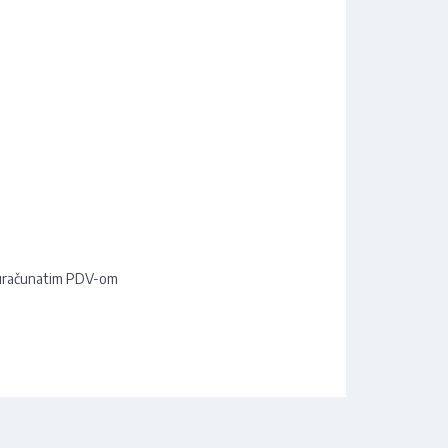
u
uračunatim PDV-om