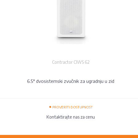
Contractor CIWS 62
6.5" dvosistemski zvučnik za ugradnju u zid
•
PROVERITI DOSTUPNOST
Kontaktirajte nas za cenu