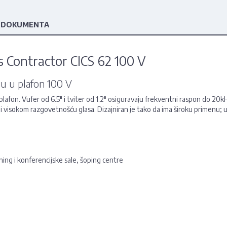
 DOKUMENTA
 Contractor CICS 62 100 V
ju u plafon 100 V
lafon. Vufer od 6.5" i tviter od 1.2" osiguravaju frekventni raspon do 20k
 visokom razgovetnošću glasa. Dizajniran je tako da ima široku primenu; u
ing i konferencijske sale, šoping centre