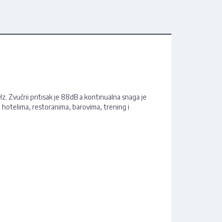
Hz. Zvučni pritisak je 88dB a kontinualna snaga je
 hotelima, restoranima, barovima, trening i