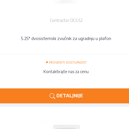
Contractor CICS 52
5.25" dvosistemski zvučnik za ugradnju u plafon
•
PROVERITI DOSTUPNOST
Kontaktirajte nas za cenu
DETALJNIJE