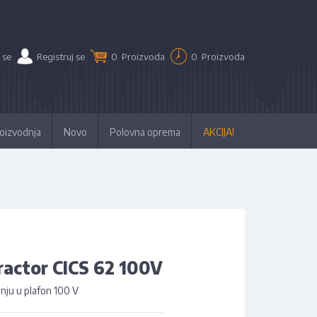
 se
Registruj se
0
Proizvoda
0
Proizvoda
oizvodnja
Novo
Polovna oprema
AKCIJA!
actor CICS 62 100V
dnju u plafon 100 V