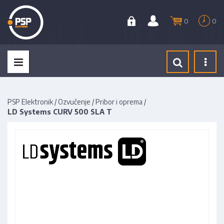
0
0
Tog
navi
PSP Elektronik
/
Ozvučenje
/
Pribor i oprema
/
LD Systems CURV 500 SLA T