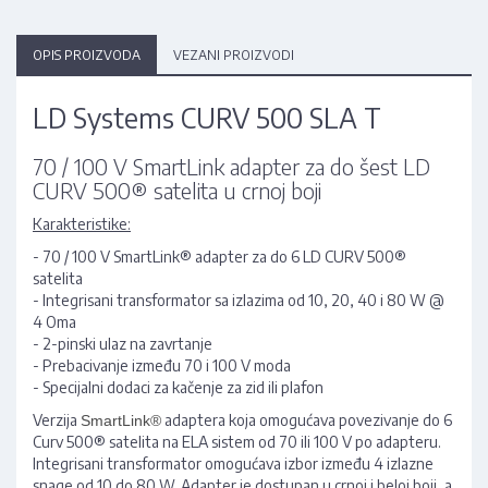
OPIS PROIZVODA
VEZANI PROIZVODI
LD Systems CURV 500 SLA T
70 / 100 V SmartLink adapter za do šest LD
CURV 500® satelita u crnoj boji
Karakteristike:
- 70 / 100 V SmartLink® adapter za do 6 LD CURV 500®
satelita
- Integrisani transformator sa izlazima od 10, 20, 40 i 80 W @
4 Oma
- 2-pinski ulaz na zavrtanje
- Prebacivanje između 70 i 100 V moda
- Specijalni dodaci za kačenje za zid ili plafon
Verzija
adaptera koja omogućava povezivanje do 6
SmartLink®
Curv 500® satelita na ELA sistem od 70 ili 100 V po adapteru.
Integrisani transformator omogućava izbor između 4 izlazne
snage od 10 do 80 W. Adapter je dostupan u crnoj i beloj boji, a