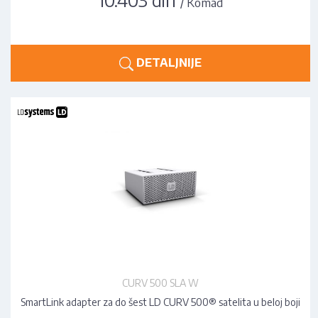
10.403 din
/ Komad
DETALJNIJE
CURV 500 SLA W
SmartLink adapter za do šest LD CURV 500® satelita u beloj boji