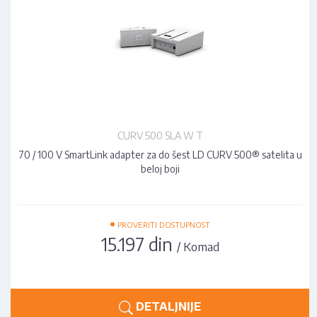
CURV 500 SLA W T
70 / 100 V SmartLink adapter za do šest LD CURV 500® satelita u
beloj boji
•
PROVERITI DOSTUPNOST
15.197 din
/ Komad
DETALJNIJE