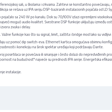
rencijskoj sali, u školama i crkvama. Zahtevi se konstantno povećavaju, ne 
radikcija se rešava uz IPA seriju DSP-baziranih instalacionih pojačala od LD 
o pojačalo sa 240 W po kanalu. Dok su 70/100V izlazi opremljeni visokokv
ajveći mogući audio kvalitet. Svestrane DSP funkcije uključuju između ost
 izvora zvuka i delay.
e. Važne funkcije kao što su signal, limit, zaštita i bridge mod lako su vidlj
eđaju uz pomoć dip switch-eva. Ethernet kartica omogućava obimnu konfig
obnosti i konekciju na širok spektar uređaja koji podržavaju Dante.
oj posetilaca se povećava ili smanjuje i često dolazi do nepredviđenih prome
"otpornost na budućnost" najveće su prednosti IPA serije. Energetska efikas
je instalacije.