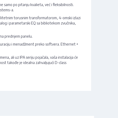
samo po pitanju kvalieta, već i fleksibilnosti.
Systems-a.
alitetnim torusnim transformatorom, 4-omski izlazi
alog i parametarski EQ sa bibliotekom zvučnika,
ivi na prednjem panelu.
uraciju i menadžment preko softvera. Ethernet +
na, ali uz IPA seriju pojačala, vaša instalacija će
nost takođe je idealna zahvaljujući D-class