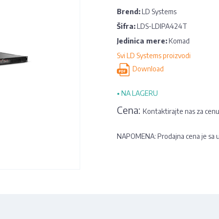
Brend:
LD Systems
Šifra:
LDS-LDIPA424T
Jedinica mere:
Komad
Svi LD Systems proizvodi
Download
•
NA LAGERU
Cena:
Kontaktirajte nas za cen
NAPOMENA: Prodajna cena je sa 