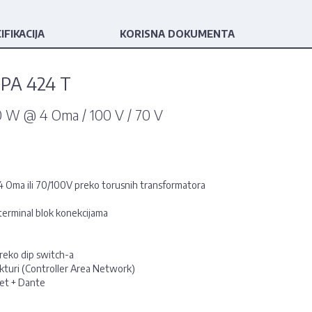
IFIKACIJA
KORISNA DOKUMENTA
IPA 424 T
40 W @ 4 Oma / 100 V / 70 V
 4 Oma ili 70/100V preko torusnih transformatora
a terminal blok konekcijama
preko dip switch-a
kturi (Controller Area Network)
net + Dante