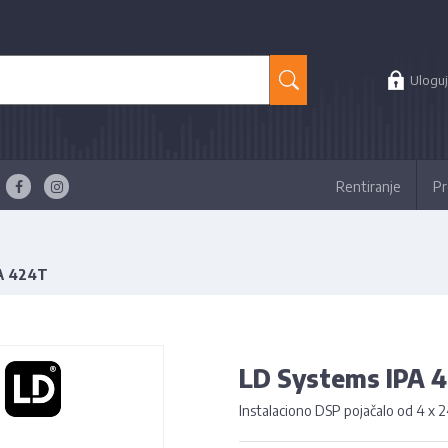
Uloguj
Rentiranje
Pr
A 424T
LD Systems IPA 
Instalaciono DSP pojačalo od 4 x