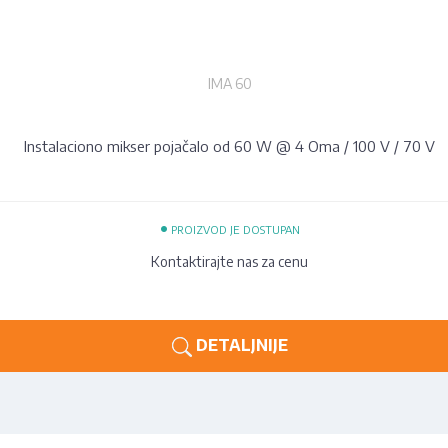
IMA 60
Instalaciono mikser pojačalo od 60 W @ 4 Oma / 100 V / 70 V
•
PROIZVOD JE DOSTUPAN
Kontaktirajte nas za cenu
DETALJNIJE