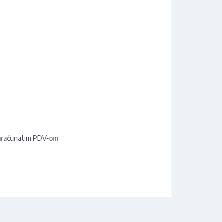
u
uračunatim PDV-om