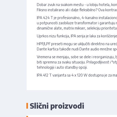
Dobar zvuk na svakom mestu - u lobiju hotela, konfe
Fiksno instalirano ali i dalje fleksibilno? Ova kont
IPA 424 T je profesionalno, 4-kanalno instalacion
u potpunosti zaobilaze transformator i garantuju n
dinamične alate, matrix mikser, selekciju prioriteta
Uprkos nizu funkcija, IPA serija je laka za korišćenj
HPF/LPF preseti mogu se uključiti direktno na ur
Dante kartica takođe nudi Dante audio mrežne spos
Vremena se menjaju, sobe se dele i reorganizuju, br
biti spremna za svaku situaciju. Prilagodljivost i 
tehnologiji i auto standby opciji.
IPA 412 T varijanta sa 4 x 120 W dostupna je za man
Slični proizvodi