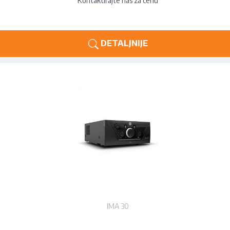
Kontaktirajte nas za cenu
DETALJNIJE
IMA 30