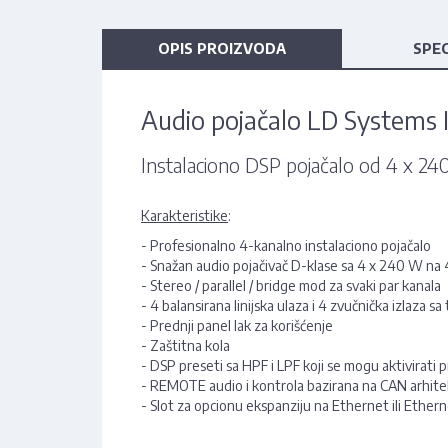
OPIS PROIZVODA
SPEC
Audio pojačalo LD Systems 
Instalaciono DSP pojačalo od 4 x 2
Karakteristike
:
- Profesionalno 4-kanalno instalaciono pojačalo
- Snažan audio pojačivač D-klase sa 4 x 240 W na
- Stereo / parallel / bridge mod za svaki par kanala
- 4 balansirana linijska ulaza i 4 zvučnička izlaza s
- Prednji panel lak za korišćenje
- Zaštitna kola
- DSP preseti sa HPF i LPF koji se mogu aktivirati 
- REMOTE audio i kontrola bazirana na CAN arhite
- Slot za opcionu ekspanziju na Ethernet ili Ether