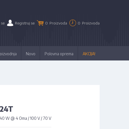
 se
Registruj se
0
Proizvoda
0
Proizvoda
oizvodnja
Novo
Polovna oprema
AKCIJA!
424T
 240 W @ 4 Oma / 100 V / 70 V