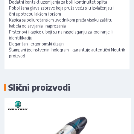
Dodatni kontakt uzemljenja za bolji kontinuitet oplita
Poboljšana glava zabrave koja pruža veću silu izvlačenjau i
čini upotrebu lakšom i bržom
Kapica sa poliuretanskim uvodnikom pruža visoku zaštitu
kabela od savijanja i naprezanja
Prstenovi i kapice u boji su na raspolaganju za kodiranje ili
identifikaciju
Elegantan i ergonomski dizajn
Štampani jedinstvenim hologram - garantuje autentični Neutrik
proizvod
Slični proizvodi