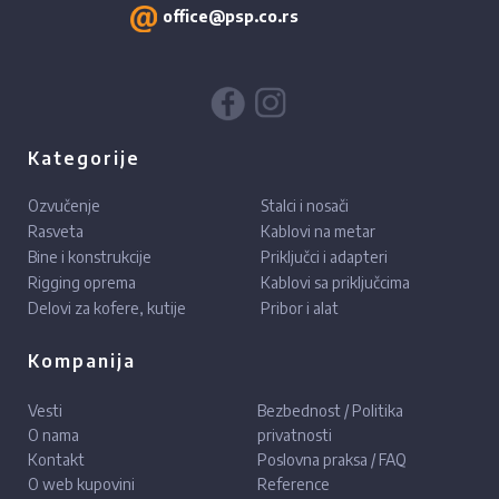
office@psp.co.rs
Kategorije
Ozvučenje
Stalci i nosači
Rasveta
Kablovi na metar
Bine i konstrukcije
Priključci i adapteri
Rigging oprema
Kablovi sa priključcima
Delovi za kofere, kutije
Pribor i alat
Kompanija
Vesti
Bezbednost / Politika
O nama
privatnosti
Kontakt
Poslovna praksa / FAQ
O web kupovini
Reference