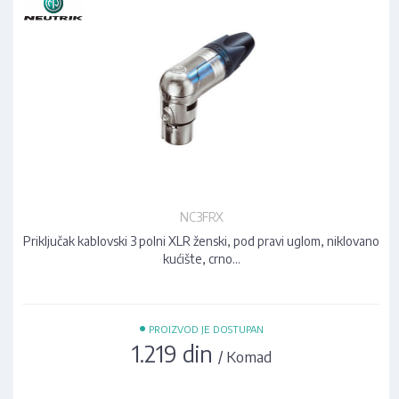
NC3FRX
Priključak kablovski 3 polni XLR ženski, pod pravi uglom, niklovano
kućište, crno…
•
PROIZVOD JE DOSTUPAN
1.219 din
/ Komad