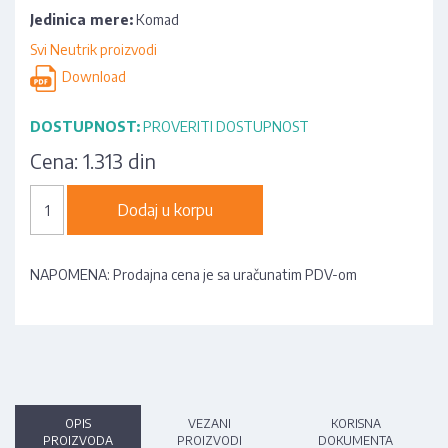
Jedinica mere:
Komad
Svi Neutrik proizvodi
Download
DOSTUPNOST:
PROVERITI DOSTUPNOST
Cena:
1.313 din
Dodaj u korpu
NAPOMENA: Prodajna cena je sa uračunatim PDV-om
OPIS
VEZANI
KORISNA
PROIZVODA
PROIZVODI
DOKUMENTA