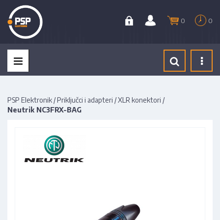
0
0
Tog
navi
PSP Elektronik
/
Priključci i adapteri
/
XLR konektori
/
Neutrik NC3FRX-BAG