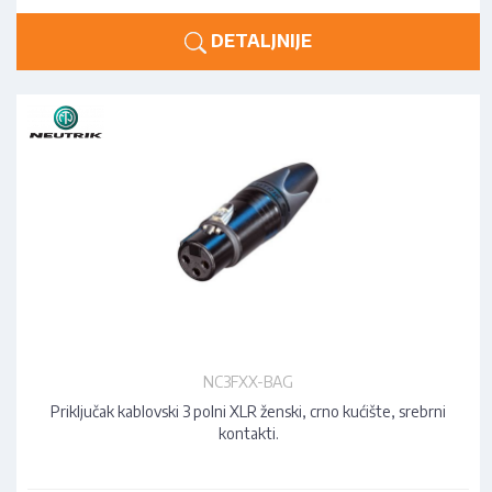
DETALJNIJE
NC3FXX-BAG
Priključak kablovski 3 polni XLR ženski, crno kućište, srebrni
kontakti.