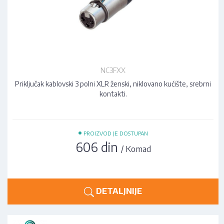
NC3FXX
Priključak kablovski 3 polni XLR ženski, niklovano kućište, srebrni
kontakti.
•
PROIZVOD JE DOSTUPAN
606 din
/ Komad
DETALJNIJE