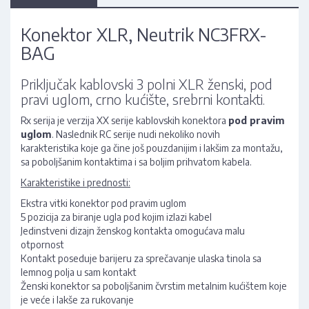
Konektor XLR, Neutrik NC3FRX-
BAG
Priključak kablovski 3 polni XLR ženski, pod
pravi uglom, crno kućište, srebrni kontakti.
Rx serija je verzija XX serije kablovskih konektora
pod pravim
uglom
. Naslednik RC serije nudi nekoliko novih
karakteristika koje ga čine još pouzdanijim i lakšim za montažu,
sa poboljšanim kontaktima i sa boljim prihvatom kabela.
Karakteristike i prednosti:
Ekstra vitki konektor pod pravim uglom
5 pozicija za biranje ugla pod kojim izlazi kabel
Jedinstveni dizajn ženskog kontakta omogućava malu
otpornost
Kontakt poseduje barijeru za sprečavanje ulaska tinola sa
lemnog polja u sam kontakt
Ženski konektor sa poboljšanim čvrstim metalnim kućištem koje
je veće i lakše za rukovanje