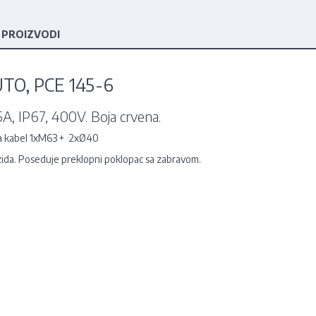
 PROIZVODI
UTO, PCE 145-6
5A, IP67, 400V. Boja crvena.
a kabel 1xM63 + 2xØ40
e zida. Poseduje preklopni poklopac sa zabravom.