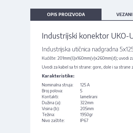
OPIS PROIZVODA
VEZANI
Industrijski konektor UKO-
Industrijska utičnica nadgradna 5x12
Kućište: 201mm(š)x160mm(v)x260mm(d); uvodi z
Uvodi za kabel sa tri strane: gore, dole i sa stran
Karakteristike:
Nominalna struja:
125 A
Broj polova:
5
Kontakti:
lamelirani
Dužina (a):
322mm
Visina (b):
205mm
Težina:
1950gr
Nivo zaštite:
IP67