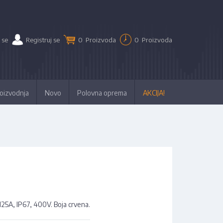
 se
Registruj se
0
Proizvoda
0
Proizvoda
oizvodnja
Novo
Polovna oprema
AKCIJA!
125A, IP67, 400V. Boja crvena.