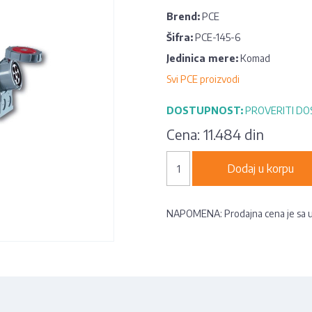
Brend:
PCE
Šifra:
PCE-145-6
Jedinica mere:
Komad
Svi PCE proizvodi
DOSTUPNOST:
PROVERITI D
Cena:
11.484 din
Dodaj u korpu
NAPOMENA: Prodajna cena je sa 