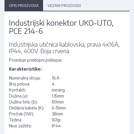
OPIS PROIZVODA
VEZANI PROIZVODI
Industrijski konektor UKO-UTO,
PCE 214-6
Industrijska utičnica kablovska, prava 4x16A,
IP44, 400V. Boja crvena.
Poseduje preklopni poklopac.
Karakteristike:
Nominalna struja:
16 A
Broj polova:
4
Kontakti:
mesing
Dužina (a):
135mm
Dužina tela: (b):
80mm
Debljina kabela (K):
6-15mm
Prečnik (SW):
38mm
Težina:
161gr
Nivo zaštite:
IP44