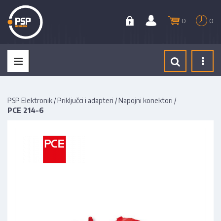
0
0
Tog
navi
PSP Elektronik
/
Priključci i adapteri
/
Napojni konektori
/
PCE 214-6