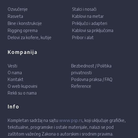
Ozvučenje
Stalci i nosači
Rasveta
Kablovi na metar
Bine i konstrukcije
Priključci i adapteri
Rigging oprema
Kablovi sa priključcima
Delovi za kofere, kutije
Pribor i alat
Kompanija
Vesti
Bezbednost / Politika
O nama
privatnosti
Kontakt
Poslovna praksa / FAQ
O web kupovini
Reference
Rekli su o nama
Info
Kompletan sadržaj na sajtu
www.psp.rs
, koji uključuje grafičke,
tekstualne, programske i ostale materijale, nalazi se pod
zaštitom važećeg Zakona o autorskim i srodnim pravima.