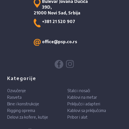
Bulevar Jovana Dučića
39D,
21000 Novi Sad, Srbija
+381 21 520 907
office@psp.co.rs
Kategorije
Ozvučenje
Stalci i nosači
Rasveta
Kablovi na metar
Bine i konstrukcije
Priključci i adapteri
Rigging oprema
Kablovi sa priključcima
Delovi za kofere, kutije
Pribor i alat