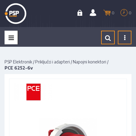
0
0
Tog
navi
PSP Elektronik
/
Priključci i adapteri
/
Napojni konektori
/
PCE 6252-6v