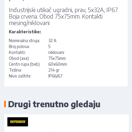
Industrijski utikač ugradni, prav, 5x32A, IP67.
Boja crvena. Obod 75x75mm. Kontakti
mesing/niklovani
Karakteristike:
Nominalna struja:
32 A
Broj polova:
5
Kontakti:
niklovani
Obod (axa)
75x75mm
Centri rupa (bxb)
60x60mm
Težina:
214 gr
Nivo zaštite:
IP66/67
Drugi trenutno gledaju