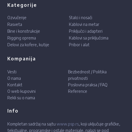
Kategorije
Ozvučenje
Stalci i nosači
Rasveta
Kablovi na metar
Bine i konstrukcije
Priključci i adapteri
Rigging oprema
Kablovi sa priključcima
Delovi za kofere, kutije
Pribor i alat
Kompanija
Vesti
Bezbednost / Politika
O nama
privatnosti
Kontakt
Poslovna praksa / FAQ
O web kupovini
Reference
Rekli su o nama
Info
Kompletan sadržaj na sajtu
www.psp.rs
, koji uključuje grafičke,
tekstualne, programske i ostale materijale, nalazi se pod