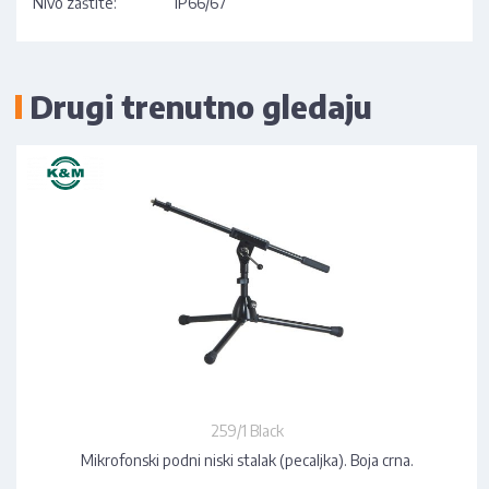
Nivo zaštite:
IP66/67
Drugi trenutno gledaju
259/1 Black
Mikrofonski podni niski stalak (pecaljka). Boja crna.