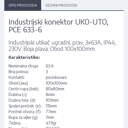
OPIS PROIZVODA
VEZANI PROIZVODI
Industrijski konektor UKO-UTO,
PCE 633-6
Industrijski utikač ugradni, prav, 3x63A, IP44,
230V. Boja plava. Obod 100x100mm.
Karakteristike:
Nominalna struja:
63 A
Broj polova:
3
Kontakti:
pocinkovani
Obod (axa)
100x100mm
Centri rupa (bxb)
80x80mm
Dubina (c):
8mm
Dužina tela: (d):
109mm
Spoljni prečnik: (e):
115mm
Prečnik otvora: (f):
77mm
Rupa za vijke (g):
7mm
Težina:
479gr