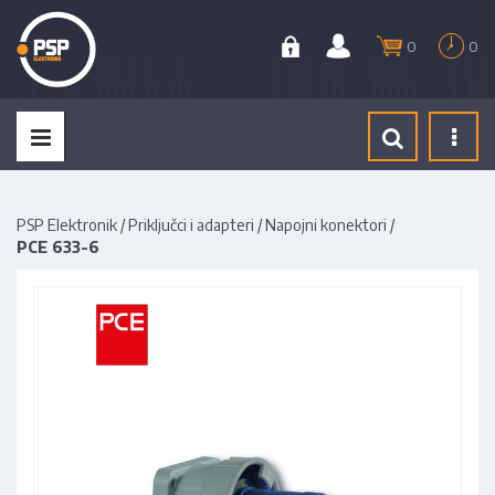
0
0
Tog
navi
PSP Elektronik
/
Priključci i adapteri
/
Napojni konektori
/
PCE 633-6