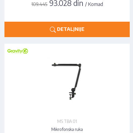
93.028 din
/ Komad
109.445
DETALJNIJE
MS TBA 01
Mikrofonska ruka