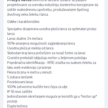
projektovane za scensku industriju; konkretno koncipirane da
izdrže svakodnevnu upotrebu, produžavanjem tipičnog
životnog veka čekrka i lanca.
Odlike i karakteristike:
Specijalno dizajnirana uvodna ploča lanca za optimalan prolaz
lanca
Lanac dužine 24 metara
90% smanjena mogućnost zaglavljivanja lanca
Uvodna ploča je mekša od lanca
Slobodan kraj lanca pričvršćen za nosač torbe za lanac
Granični prekidači isključuju motor u željenom položaju
Pojedinačna identifikacija - RFID značka na svakom čekrku za
laku web evidenciju i praćenje
Fiksna brzina 4 metra u minuti
5 zubaca lančanik
Pocinkovani lanac
100% zatvoreno kućište bez čepa za ulje
IP 55 nivo zaštite
Jednostavnim okretanjem moguće je koristiti ga u "motor up"
poziciji
Dupla kočnica