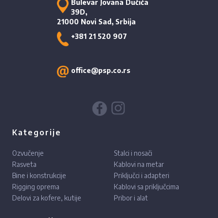
Bulevar Jovana Dučića
39D,
21000 Novi Sad, Srbija
+381 21 520 907
office@psp.co.rs
Kategorije
Ozvučenje
Stalci i nosači
Rasveta
Kablovi na metar
Bine i konstrukcije
Priključci i adapteri
Rigging oprema
Kablovi sa priključcima
Delovi za kofere, kutije
Pribor i alat