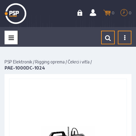
0
0
Tog
navi
PSP Elektronik
/
Rigging oprema
/
Čekrci i vitla
/
PAE-1000DC-1024