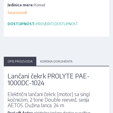
Jedinica mere:
Komad
Svi proizvodi
DOSTUPNOST:
PROVERITI DOSTUPNOST
OPIS PROIZVODA
KORISNA DOKUMENTA
Lančani čekrk PROLYTE PAE-
1000DC-1024
Električni lančani čekrk (motor) sa singl
kočnicom, 2 tone Double reeved, serija
AETOS. Dužina lanca: 24 m
ProLyft Aetos
električne lančane dizalice su pažljivo