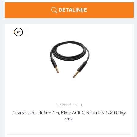
DETALJNIJE
G3 B PP - 4 m
Gitarski kabel dužine 4 m, Klotz AC106, Neutrik NP2X-B. Boja
crna.