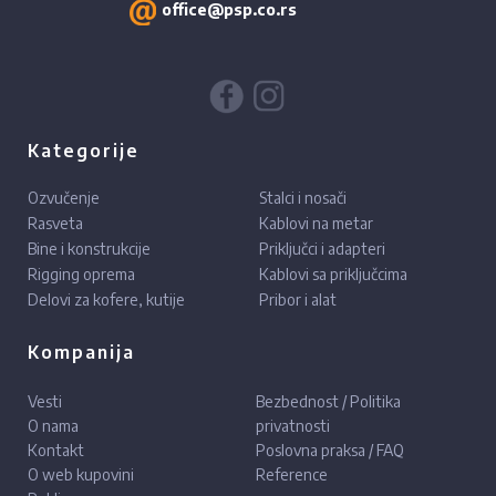
office@psp.co.rs
Kategorije
Ozvučenje
Stalci i nosači
Rasveta
Kablovi na metar
Bine i konstrukcije
Priključci i adapteri
Rigging oprema
Kablovi sa priključcima
Delovi za kofere, kutije
Pribor i alat
Kompanija
Vesti
Bezbednost / Politika
O nama
privatnosti
Kontakt
Poslovna praksa / FAQ
O web kupovini
Reference