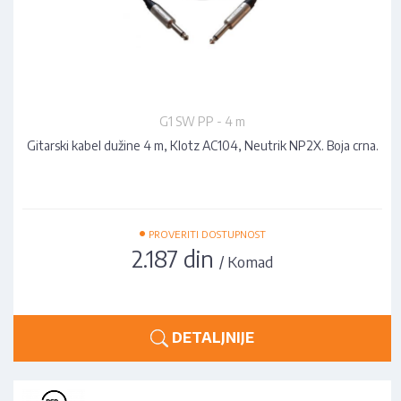
G1 SW PP - 4 m
Gitarski kabel dužine 4 m, Klotz AC104, Neutrik NP2X. Boja crna.
•
PROVERITI DOSTUPNOST
2.187 din
/ Komad
DETALJNIJE