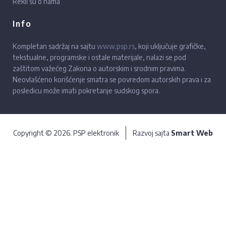
Rekli su o nama
Info
Kompletan sadržaj na sajtu
www.psp.rs
, koji uključuje grafičke,
tekstualne, programske i ostale materijale, nalazi se pod
zaštitom važećeg Zakona o autorskim i srodnim pravima.
Neovlašćeno korišćenje smatra se povredom autorskih prava i za
posledicu može imati pokretanje sudskog spora.
Copyright © 2026. PSP elektronik
Razvoj sajta
Smart Web