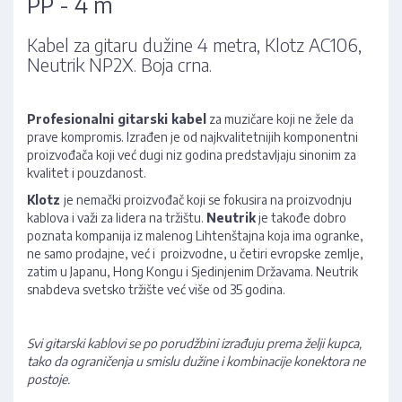
PP - 4 m
Kabel za gitaru dužine 4 metra, Klotz AC106,
Neutrik NP2X. Boja crna.
Profesionalni gitarski kabel
za muzičare koji ne žele da
prave kompromis. Izrađen je od najkvalitetnijih komponentni
proizvođača koji već dugi niz godina predstavljaju sinonim za
kvalitet i pouzdanost.
Klotz
je nemački proizvođač koji se fokusira na proizvodnju
kablova i važi za lidera na tržištu.
Neutrik
je takođe dobro
poznata kompanija iz malenog Lihtenštajna koja ima ogranke,
ne samo prodajne, već i proizvodne, u četiri evropske zemlje,
zatim u Japanu, Hong Kongu i Sjedinjenim Državama. Neutrik
snabdeva svetsko tržište već više od 35 godina.
Svi gitarski kablovi se po porudžbini izrađuju prema želji kupca,
tako da ograničenja u smislu dužine i kombinacije konektora ne
postoje.