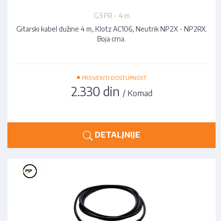
G3 PR - 4 m
Gitarski kabel dužine 4 m, Klotz AC106, Neutrik NP2X - NP2RX.
Boja crna.
•
PROVERITI DOSTUPNOST
2.330 din
/ Komad
DETALJNIJE