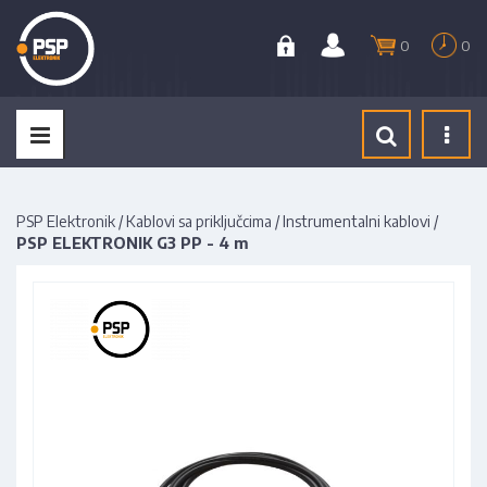
0
0
Tog
navi
PSP Elektronik
/
Kablovi sa priključcima
/
Instrumentalni kablovi
/
PSP ELEKTRONIK G3 PP - 4 m