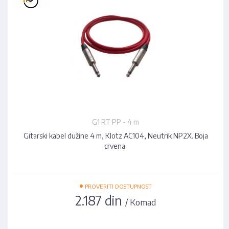
G1 RT PP - 4 m
Gitarski kabel dužine 4 m, Klotz AC104, Neutrik NP2X. Boja
crvena.
•
PROVERITI DOSTUPNOST
2.187 din
/ Komad