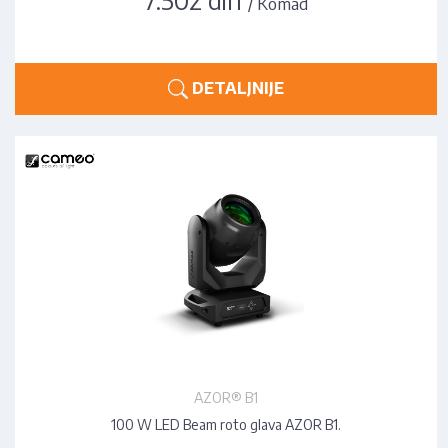
/ Komad
DETALJNIJE
AZOR® B1
100 W LED Beam roto glava AZOR B1.