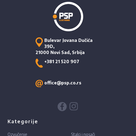
Bulevar Jovana Dučića
39D,
21000 Novi Sad, Srbija
+381 21 520 907
office@psp.co.rs
Kategorije
Ozvučenje
Stalci i nosači