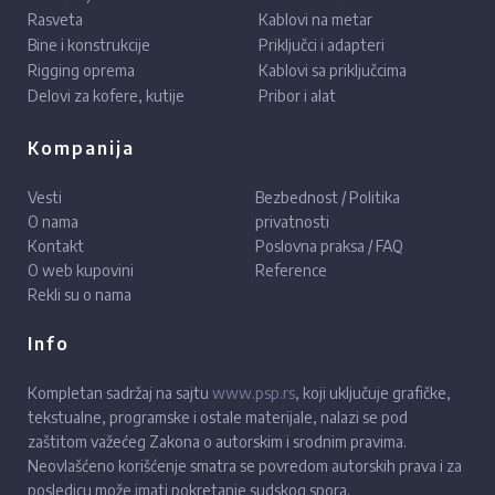
Rasveta
Kablovi na metar
Bine i konstrukcije
Priključci i adapteri
Rigging oprema
Kablovi sa priključcima
Delovi za kofere, kutije
Pribor i alat
Kompanija
Vesti
Bezbednost / Politika
O nama
privatnosti
Kontakt
Poslovna praksa / FAQ
O web kupovini
Reference
Rekli su o nama
Info
Kompletan sadržaj na sajtu
www.psp.rs
, koji uključuje grafičke,
tekstualne, programske i ostale materijale, nalazi se pod
zaštitom važećeg Zakona o autorskim i srodnim pravima.
Neovlašćeno korišćenje smatra se povredom autorskih prava i za
posledicu može imati pokretanje sudskog spora.