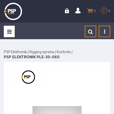
0
0
Tog
navi
PSP Elektronik
/
Rigging oprema
/
Kontrole
/
PSP ELEKTRONIK PLE-30-060