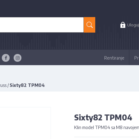
Uloguj
Rentiranje
Pr
russ
/
Sixty82 TPM04
Sixty82 TPM04
Klin model TPM04 sa M8 navoje