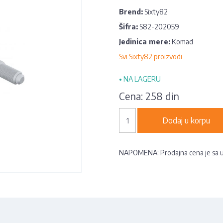
Brend:
Sixty82
Šifra:
S82-202059
Jedinica mere:
Komad
Svi Sixty82 proizvodi
•
NA LAGERU
Cena:
258 din
Dodaj u korpu
NAPOMENA: Prodajna cena je sa 