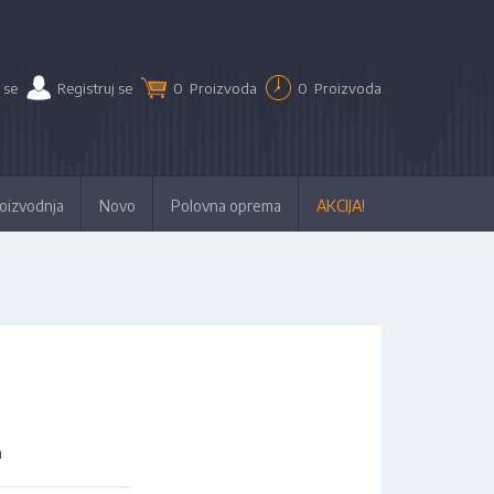
 se
Registruj se
0
Proizvoda
0
Proizvoda
oizvodnja
Novo
Polovna oprema
AKCIJA!
m