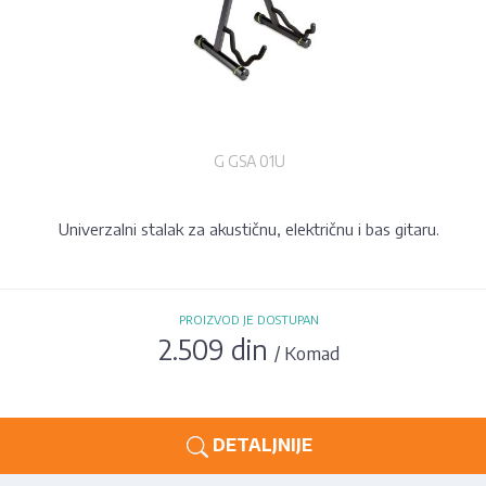
G GSA 01U
Univerzalni stalak za akustičnu, električnu i bas gitaru.
PROIZVOD JE DOSTUPAN
2.509 din
/ Komad
DETALJNIJE