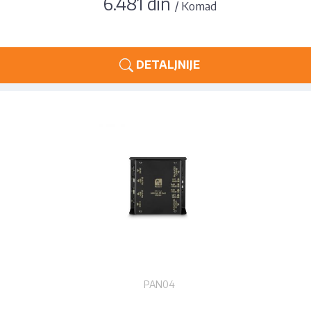
6.481 din
/ Komad
DETALJNIJE
PAN04