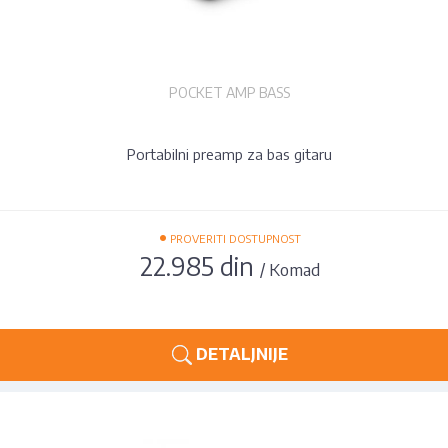
POCKET AMP BASS
Portabilni preamp za bas gitaru
•
PROVERITI DOSTUPNOST
22.985 din
/ Komad
DETALJNIJE