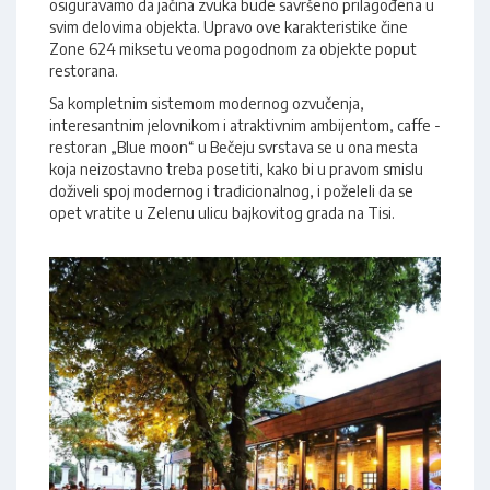
osiguravamo da jačina zvuka bude savršeno prilagođena u
svim delovima objekta. Upravo ove karakteristike čine
Zone 624 miksetu veoma pogodnom za objekte poput
restorana.
Sa kompletnim sistemom modernog ozvučenja,
interesantnim jelovnikom i atraktivnim ambijentom, caffe -
restoran „Blue moon“ u Bečeju svrstava se u ona mesta
koja neizostavno treba posetiti, kako bi u pravom smislu
doživeli spoj modernog i tradicionalnog, i poželeli da se
opet vratite u Zelenu ulicu bajkovitog grada na Tisi.