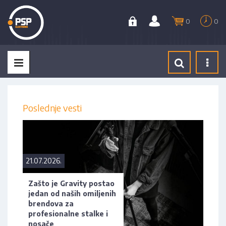
0
0
Tog
navi
Poslednje vesti
21.07.2026.
Zašto je Gravity postao
jedan od naših omiljenih
brendova za
profesionalne stalke i
nosače