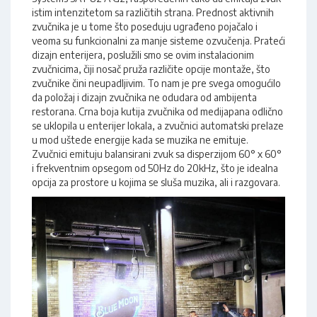
istim intenzitetom sa različitih strana. Prednost aktivnih
zvučnika je u tome što poseduju ugrađeno pojačalo i
veoma su funkcionalni za manje sisteme ozvučenja. Prateći
dizajn enterijera, poslužili smo se ovim instalacionim
zvučnicima, čiji nosač pruža različite opcije montaže, što
zvučnike čini neupadljivim. To nam je pre svega omogućilo
da položaj i dizajn zvučnika ne odudara od ambijenta
restorana. Crna boja kutija zvučnika od medijapana odlično
se uklopila u enterijer lokala, a zvučnici automatski prelaze
u mod uštede energije kada se muzika ne emituje.
Zvučnici emituju balansirani zvuk sa disperzijom 60° x 60°
i frekventnim opsegom od 50Hz do 20kHz, što je idealna
opcija za prostore u kojima se sluša muzika, ali i razgovara.