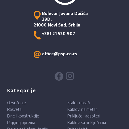
Bulevar Jovana Dučića
39D,
21000 Novi Sad, Srbija
+381 21 520 907
office@psp.co.rs
Kategorije
Ozvučenje
Stalci i nosači
Rasveta
Kablovi na metar
Bine i konstrukcije
Priključci i adapteri
Rigging oprema
Kablovi sa priključcima