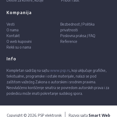
Delovi za kofere, kutije
Pribor i alat
Kompanija
Vesti
Bezbednost / Politika
O nama
privatnosti
Kontakt
Poslovna praksa / FAQ
O web kupovini
Reference
Rekli su o nama
Info
Kompletan sadržaj na sajtu
www.psp.rs
, koji uključuje grafičke,
tekstualne, programske i ostale materijale, nalazi se pod
zaštitom važećeg Zakona o autorskim i srodnim pravima.
Neovlašćeno korišćenje smatra se povredom autorskih prava i za
posledicu može imati pokretanje sudskog spora.
Copyright © 2026. PSP elektronik
Razvoj sajta
Smart Web