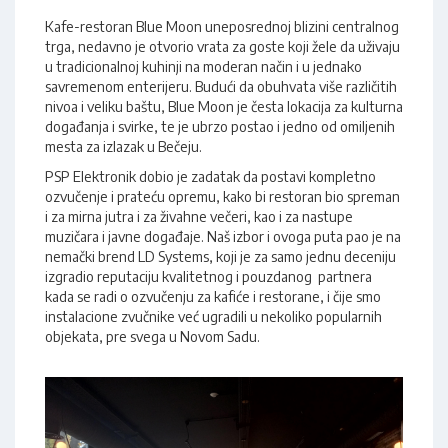
Kafe-restoran Blue Moon uneposrednoj blizini centralnog
trga, nedavno je otvorio vrata za goste koji žele da uživaju
u tradicionalnoj kuhinji na moderan način i u jednako
savremenom enterijeru. Budući da obuhvata više različitih
nivoa i veliku baštu, Blue Moon je česta lokacija za kulturna
događanja i svirke, te je ubrzo postao i jedno od omiljenih
mesta za izlazak u Bečeju.
PSP Elektronik dobio je zadatak da postavi kompletno
ozvučenje i prateću opremu, kako bi restoran bio spreman
i za mirna jutra i za živahne večeri, kao i za nastupe
muzičara i javne događaje. Naš izbor i ovoga puta pao je na
nemački brend LD Systems, koji je za samo jednu deceniju
izgradio reputaciju kvalitetnog i pouzdanog partnera
kada se radi o ozvučenju za kafiće i restorane, i čije smo
instalacione zvučnike već ugradili u nekoliko popularnih
objekata, pre svega u Novom Sadu.