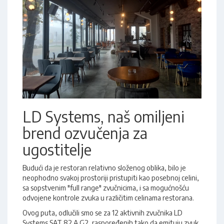
LD Systems, naš omiljeni
brend ozvučenja za
ugostitelje
Budući da je restoran relativno složenog oblika, bilo je
neophodno svakoj prostoriji pristupiti kao posebnoj celini,
sa sopstvenim "full range" zvučnicima, i sa mogućnošću
odvojene kontrole zvuka u različitim celinama restorana.
Ovog puta, odlučili smo se za 12 aktivnih zvučnika LD
Systems SAT 82 A G2, raspoređenih tako da emituju zvuk