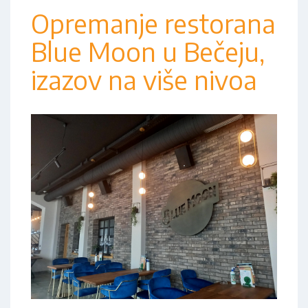
Opremanje restorana
Blue Moon u Bečeju,
izazov na više nivoa