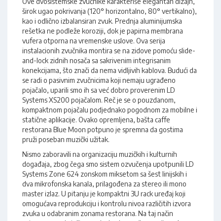
Ove dvosistemske zvučnike karakteriše elegantan dizajn,
širok ugao pokrivanja (120° horizontalno, 80° vertikalno),
kao i odlično izbalansiran zvuk. Prednja aluminijumska
rešetka ne podleže koroziji, dok je papirna membrana
vufera otporna na vremenske uslove. Ova serija
instalacionih zvučnika montira se na zidove pomoću slide-
and-lock zidnih nosača sa sakrivenim integrisanim
konekcijama, što znači da nema vidljivih kablova. Budući da
se radi o pasivnim zvučnicima koji nemaju ugrađeno
pojačalo, uparili smo ih sa već dobro proverenim LD
Systems XS200 pojačalom. Reč je se o pouzdanom,
kompaktnom pojačalu podjednako pogodnom za mobilne i
statične aplikacije. Ovako opremljena, bašta caffe
restorana Blue Moon potpuno je spremna da gostima
pruži poseban muzički užitak.
Nismo zaboravili na organizaciju muzičkih i kulturnih
događaja, zbog čega smo sistem ozvučenja upotpunili LD
Systems Zone 624 zonskom miksetom sa šest linijskih i
dva mikrofonska kanala, prilagođena za stereo ili mono
master izlaz. U pitanju je kompaktni 3U rack uređaj koji
omogućava reprodukciju i kontrolu nivoa različitih izvora
zvuka u odabranim zonama restorana. Na taj način