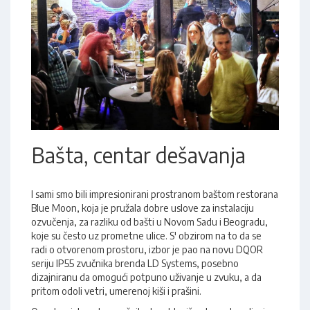
Bašta, centar dešavanja
I sami smo bili impresionirani prostranom baštom restorana
Blue Moon, koja je pružala dobre uslove za instalaciju
ozvučenja, za razliku od bašti u Novom Sadu i Beogradu,
koje su često uz prometne ulice. S' obzirom na to da se
radi o otvorenom prostoru, izbor je pao na novu DQOR
seriju IP55 zvučnika brenda LD Systems, posebno
dizajniranu da omogući potpuno uživanje u zvuku, a da
pritom odoli vetri, umerenoj kiši i prašini.