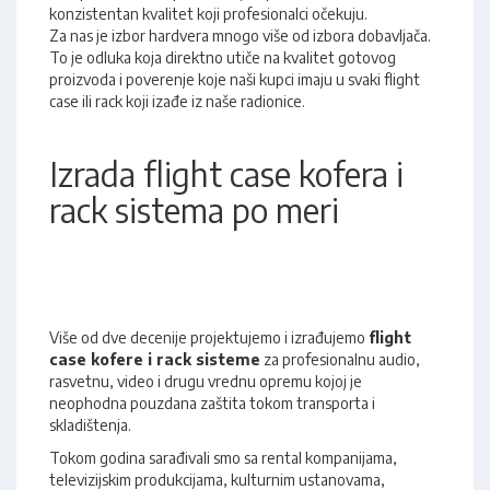
konzistentan kvalitet koji profesionalci očekuju.
Za nas je izbor hardvera mnogo više od izbora dobavljača.
To je odluka koja direktno utiče na kvalitet gotovog
proizvoda i poverenje koje naši kupci imaju u svaki flight
case ili rack koji izađe iz naše radionice.
Izrada flight case kofera i
rack sistema po meri
Više od dve decenije projektujemo i izrađujemo
flight
case kofere i rack sisteme
za profesionalnu audio,
rasvetnu, video i drugu vrednu opremu kojoj je
neophodna pouzdana zaštita tokom transporta i
skladištenja.
Tokom godina sarađivali smo sa rental kompanijama,
televizijskim produkcijama, kulturnim ustanovama,