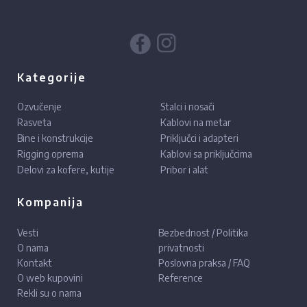
Kategorije
Ozvučenje
Stalci i nosači
Rasveta
Kablovi na metar
Bine i konstrukcije
Priključci i adapteri
Rigging oprema
Kablovi sa priključcima
Delovi za kofere, kutije
Pribor i alat
Kompanija
Vesti
Bezbednost / Politika
O nama
privatnosti
Kontakt
Poslovna praksa / FAQ
O web kupovini
Reference
Rekli su o nama