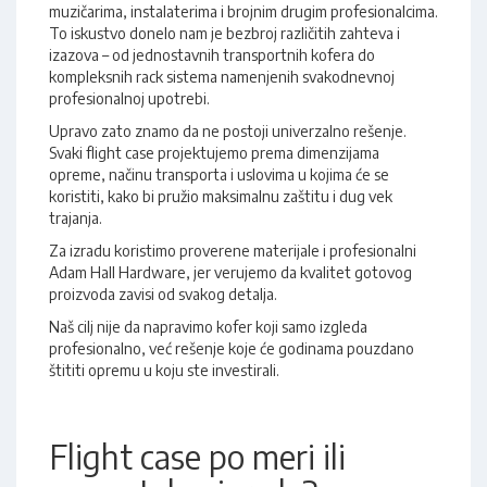
muzičarima, instalaterima i brojnim drugim profesionalcima.
To iskustvo donelo nam je bezbroj različitih zahteva i
izazova – od jednostavnih transportnih kofera do
kompleksnih rack sistema namenjenih svakodnevnoj
profesionalnoj upotrebi.
Upravo zato znamo da ne postoji univerzalno rešenje.
Svaki flight case projektujemo prema dimenzijama
opreme, načinu transporta i uslovima u kojima će se
koristiti, kako bi pružio maksimalnu zaštitu i dug vek
trajanja.
Za izradu koristimo proverene materijale i profesionalni
Adam Hall Hardware, jer verujemo da kvalitet gotovog
proizvoda zavisi od svakog detalja.
Naš cilj nije da napravimo kofer koji samo izgleda
profesionalno, već rešenje koje će godinama pouzdano
štititi opremu u koju ste investirali.
Flight case po meri ili