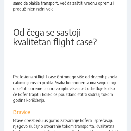
samo da olakša transport, već da zaštiti vrednu opremu i
produži njen radni vek.
Od čega se sastoji
kvalitetan flight case?
Profesionalni flight case čini mnogo više od drvenih panela
i aluminijumskih profila. Svaka komponenta ima svoju ulogu
u zaštiti opreme, a upravo njihov kvalitet određuje koliko
će kofer trajati i koliko će pouzdano štititi sadržaj tokom
godina korišćenja.
Bravice
Brave obezbeđujusigurno zatvaranje kofera i sprečavaju
njegovo slučajno otvaranje tokom transporta. Kvalitetna