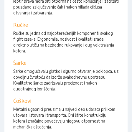
leptir brava mora biti otporna na često korišćenje i zadržati
pouzdano zaključavanje čak i nakon hiljada ciklusa
otvaranja i zatvaranja.
Ručke
Ručke su jedna od najopterećenijih komponenti svakog
flight case-a. Ergonomija, nosivost i kvalitet izrade
direktno utiču na bezbedno rukovanje i dug vek trajanja
kofera.
Šarke
Šarke omogućavaju glatko i sigurno otvaranje poklopca, uz
dovoljnu čvrstoću da izdrže svakodnevnu upotrebu.
Kvalitetne šarke zadržavaju preciznost i nakon
dugotrajnog korišćenja.
Ćoškovi
Metalni ugaonici preuzimaju najveći deo udaraca prilikom
utovara, istovara i transporta. Oni štite konstrukciju
kofera i značajno povećavaju njegovu otpornost na
mehanička oštećenja.