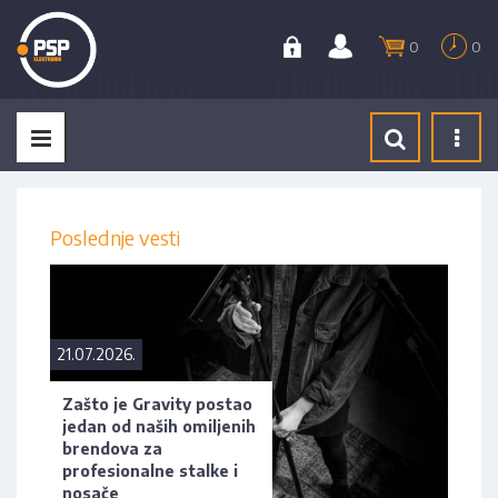
0
0
Tog
navi
Poslednje vesti
21.07.2026.
Zašto je Gravity postao
jedan od naših omiljenih
brendova za
profesionalne stalke i
nosače