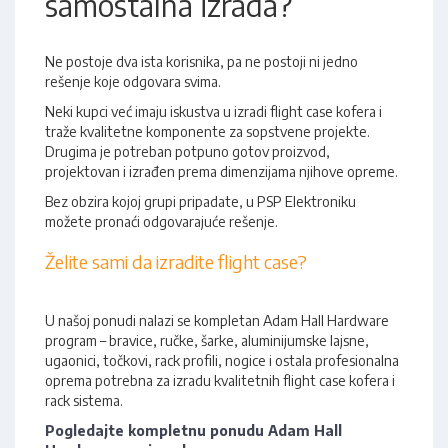
samostalna izrada?
Ne postoje dva ista korisnika, pa ne postoji ni jedno
rešenje koje odgovara svima.
Neki kupci već imaju iskustva u izradi flight case kofera i
traže kvalitetne komponente za sopstvene projekte.
Drugima je potreban potpuno gotov proizvod,
projektovan i izrađen prema dimenzijama njihove opreme.
Bez obzira kojoj grupi pripadate, u PSP Elektroniku
možete pronaći odgovarajuće rešenje.
Želite sami da izradite flight case?
U našoj ponudi nalazi se kompletan Adam Hall Hardware
program – bravice, ručke, šarke, aluminijumske lajsne,
ugaonici, točkovi, rack profili, nogice i ostala profesionalna
oprema potrebna za izradu kvalitetnih flight case kofera i
rack sistema.
Pogledajte kompletnu ponudu Adam Hall