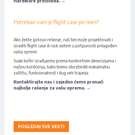
Hardware proizvoda. →
Potreban vam je flight case po meri?
Ako želite gotovo rešenje, naš tim može projektovati i
izraditi flight case ili rack sistem u potpunosti prilagođen
vašoj opremi.
Svaki kofer izrađujemo prema konkretnim dimenzijama i
načinu korišćenja, kako bismo obezbedili maksimalnu
zaštitu, funkcionalnost i dug vek trajanja.
Kontaktirajte nas i zajedno ćemo pronaći
najbolje rešenje za vašu opremu. →
POGLEDAJ SVE VESTI