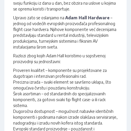
svoju funkciju iz dana u dan, bez obzira na uslove u kojima
se oprema koristi i transportuje.
Upravo zato se oslanjamo na
Adam Hall Hardware
–
jednog od vodećih evropskih proizvođača profesionalnog
flight case hardvera. Njihove komponente već decenijama
predstavljaju standard u rental industriji, televizijskim
produkcijama, turnejskim sistemima i fiksnim AV
instalacijama širom sveta.
Razlozi zbog kojih Adam Hall koristimo u sopstvenoj
proizvodnji su jednostavni:
Proveren kvalitet – komponente su projektovane za
dugotrajan i intenzivan profesionalni rad.
Precizna izrada – svaki element se savršeno uklapa, što
omogućava čvrstu i pouzdanu konstrukciju.
Širok asortiman – od standardnih do specijalizovanih
komponenti, za gotovo svaki tip flight case-a ili rack
sistema.
Dugoročna dostupnost – mogućnost nabavke identičnih
komponenti i godinama nakon izrade olakšava servisiranje,
nadogradnju i izradu novih kofera istog standarda.
Evropski standard proizvodnje – pouzdanost i