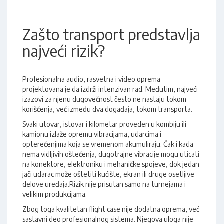
Zašto transport predstavlja
najveći rizik?
Profesionalna audio, rasvetna i video oprema
projektovana je da izdrži intenzivan rad. Međutim, najveći
izazovi za njenu dugovečnost često ne nastaju tokom
korišćenja, već između dva događaja, tokom transporta.
Svaki utovar, istovar i kilometar proveden u kombiju ili
kamionu izlaže opremu vibracijama, udarcima i
opterećenjima koja se vremenom akumuliraju. Čak i kada
nema vidljivih oštećenja, dugotrajne vibracije mogu uticati
na konektore, elektroniku i mehaničke spojeve, dok jedan
jači udarac može oštetiti kućište, ekran ili druge osetljive
delove uređaja.Rizik nije prisutan samo na turnejama i
velikim produkcijama.
Zbog toga kvalitetan flight case nije dodatna oprema, već
sastavni deo profesionalnog sistema. Njegova uloga nije