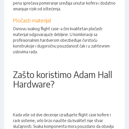
pena sprečava pomeranje uređaja unutar kofera i dodatno
smanjuje rizik od oštećenja.
Pločasti materijal
Osnovu svakog flight case-a čini kvalitetan pločasti
materijal odgovarajuće debljine. U kombinaciji sa
profesionalnim hardverom obezbeđuje čvrstoću
konstrukcije i dugoročnu pouzdanost čak i u zahtevnim
uslovima rada.
Zašto koristimo Adam Hall
Hardware?
Kada više od dve decenije izrađujete flight case kofere i
rack sisteme, vrlo brzo naučite da kvalitet nije stvar
slučajnosti. Svaka komponenta mora pouzdano da obavlja