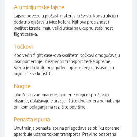
Aluminijumske lajsne
Lajsne povezuju pločasti materijal u čvrstu konstrukciju i
dodatno ojačavaju ivice kofera. Njihova preciznost i
kvalitet izrade imaju veliki uticaj na ukupnu stabilnost
flight case-a.
Točkovi
Kod većih flight case-ova kvalitetni točkovi omogućavaju
lako pomeranje i bezbedan transport teške opreme.
Važno je da budu prilagođeni opterećenju i uslovima u
kojima će se koristiti.
Nogice
Iako često zanemarene, gumene nogice sprečavaju
klizanje, ublažavaju vibracije i štite dno kofera od habanja
prilikom odlaganja na različite površine.
Penasta ispuna
Unutrašnja penasta ispuna prilagođava se obliku opreme i
apsorbuje udarce tokom transporta. Pravilno odabrana