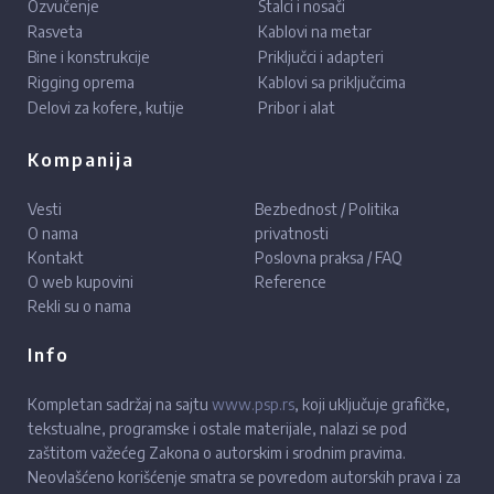
Ozvučenje
Stalci i nosači
Rasveta
Kablovi na metar
Bine i konstrukcije
Priključci i adapteri
Rigging oprema
Kablovi sa priključcima
Delovi za kofere, kutije
Pribor i alat
Kompanija
Vesti
Bezbednost / Politika
O nama
privatnosti
Kontakt
Poslovna praksa / FAQ
O web kupovini
Reference
Rekli su o nama
Info
Kompletan sadržaj na sajtu
www.psp.rs
, koji uključuje grafičke,
tekstualne, programske i ostale materijale, nalazi se pod
zaštitom važećeg Zakona o autorskim i srodnim pravima.
Neovlašćeno korišćenje smatra se povredom autorskih prava i za