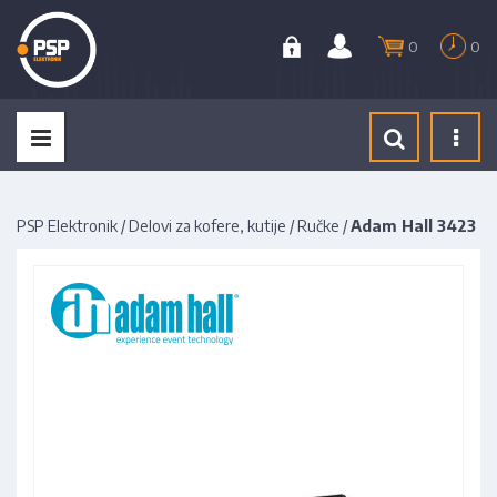
0
0
Tog
navi
PSP Elektronik
/
Delovi za kofere, kutije
/
Ručke
/
Adam Hall 3423