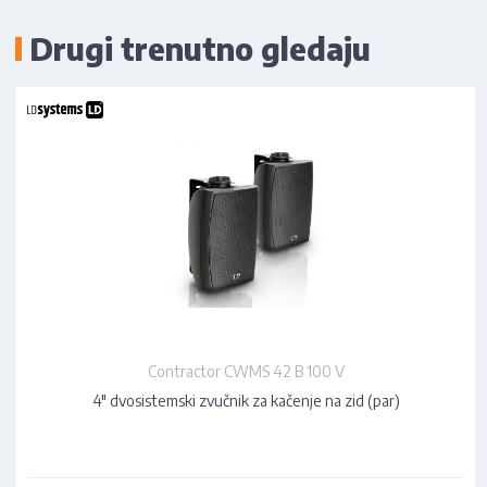
Drugi trenutno gledaju
Contractor CWMS 42 B 100 V
4" dvosistemski zvučnik za kačenje na zid (par)