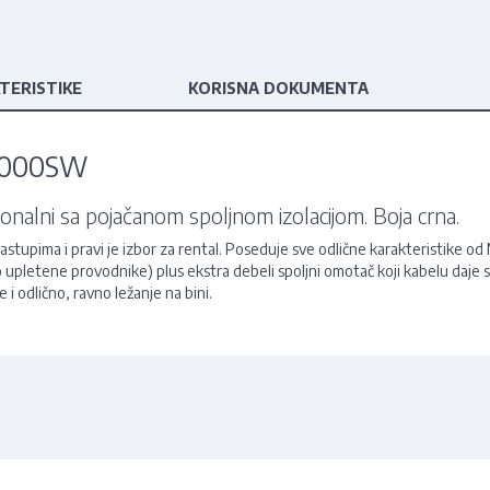
TERISTIKE
KORISNA DOKUMENTA
C2000SW
ionalni sa pojačanom spoljnom izolacijom. Boja crna.
stupima i pravi je izbor za rental. Poseduje sve odlične karakteristike o
izno upletene provodnike) plus ekstra debeli spoljni omotač koji kabelu daj
 i odlično, ravno ležanje na bini.