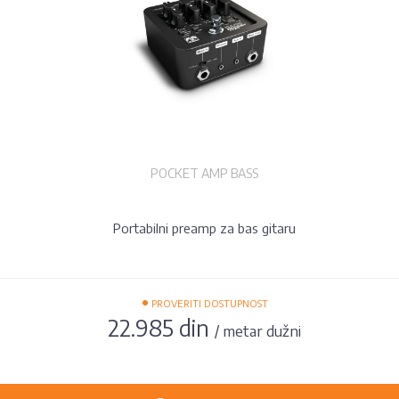
POCKET AMP BASS
Portabilni preamp za bas gitaru
•
PROVERITI DOSTUPNOST
22.985 din
/ metar dužni