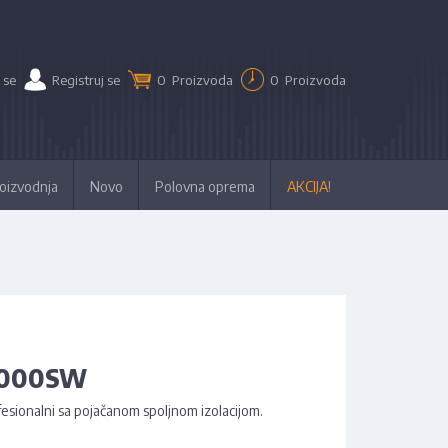
 se
Registruj se
0
Proizvoda
0
Proizvoda
oizvodnja
Novo
Polovna oprema
AKCIJA!
C2000SW
fesionalni sa pojačanom spoljnom izolacijom.