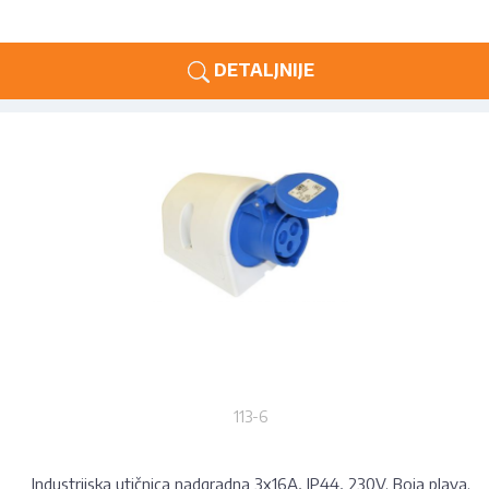
DETALJNIJE
113-6
Industrijska utičnica nadgradna 3x16A, IP44, 230V. Boja plava.