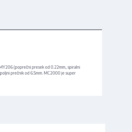
d MY206 (poprečni presek od 0.22mm, spiralni
e spoljni prečnik od 6.5mm. MC2000 je super