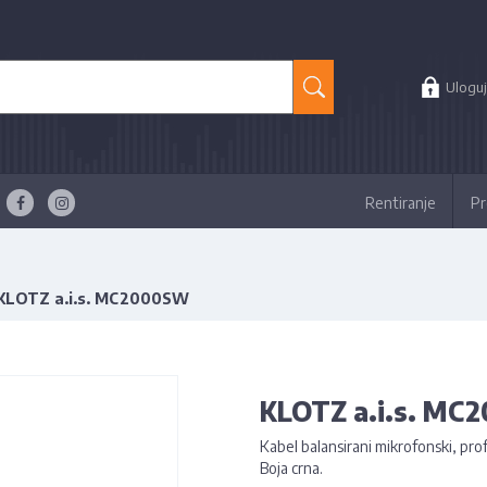
Uloguj
Rentiranje
Pr
KLOTZ a.i.s. MC2000SW
KLOTZ a.i.s. M
Kabel balansirani mikrofonski, pro
Boja crna.