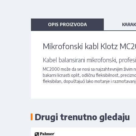
OPIS PROIZVODA
KARAK
Mikrofonski kabl Klotz M
Kabel balansirani mikrofonski, profes
MC2000 može da se nosi sa najzahtevnijim živim na
bakarni licnasti oplit, odličnu fleksibilnost, prec
fleksibilan, dopuštajući lako motanje i razmotavanje
Drugi trenutno gledaju