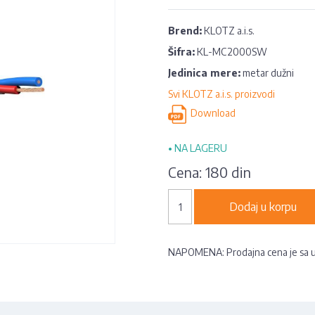
Brend:
KLOTZ a.i.s.
Šifra:
KL-MC2000SW
Jedinica mere:
metar dužni
Svi KLOTZ a.i.s. proizvodi
Download
•
NA LAGERU
Cena:
180 din
Dodaj u korpu
NAPOMENA: Prodajna cena je sa 