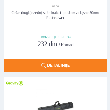
4124
Ćošak (kugla) srednji sa tri kraka i upustom za lajsne 30mm.
Pocinkovan.
PROIZVOD JE DOSTUPAN
232 din
/ Komad
DETALJNIJE