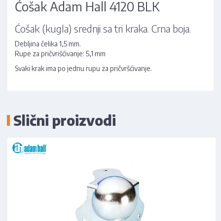
Ćošak Adam Hall 4120 BLK
Ćošak (kugla) srednji sa tri kraka. Crna boja.
Debljina čelika 1,5 mm.
Rupe za pričvrišćivanje: 5,1 mm
Svaki krak ima po jednu rupu za pričvršćivanje.
Slični proizvodi