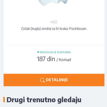
4120
Ćošak (kugla) srednji sa tri kraka. Pocinkovan.
•
PROIZVOD JE DOSTUPAN
187 din
/ Komad
DETALJNIJE
Drugi trenutno gledaju