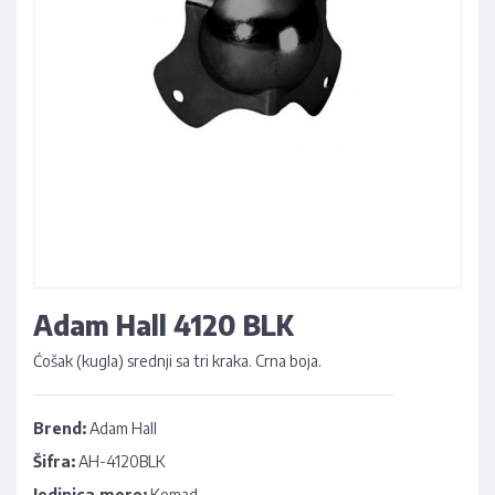
Adam Hall 4120 BLK
Ćošak (kugla) srednji sa tri kraka. Crna boja.
Brend:
Adam Hall
Šifra:
AH-4120BLK
Jedinica mere:
Komad