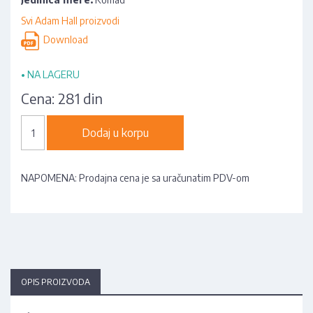
Svi Adam Hall proizvodi
Download
•
NA LAGERU
Cena:
281 din
Dodaj u korpu
NAPOMENA: Prodajna cena je sa uračunatim PDV-om
OPIS PROIZVODA