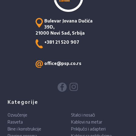
Bulevar Jovana Dučića
39D,
21000 Novi Sad, Srbija
+381 21 520 907
office@psp.co.rs
Kategorije
Ozvučenje
Stalci i nosači
Rasveta
Kablovi na metar
Bine i konstrukcije
Priključci i adapteri
Rigging oprema
Kablovi sa priključcima