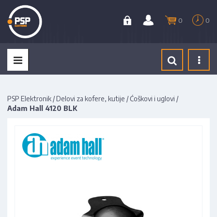
0
0
Tog
navi
PSP Elektronik
/
Delovi za kofere, kutije
/
Ćoškovi i uglovi
/
Adam Hall 4120 BLK