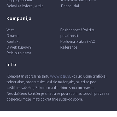
Delovi za kofere, kutije
Pribor i alat
Kompanija
Vesti
Bezbednost / Politika
O nama
privatnosti
Kontakt
Poslovna praksa / FAQ
O web kupovini
Reference
Rekli su o nama
Info
Kompletan sadržaj na sajtu
www.psp.rs
, koji uključuje grafičke,
tekstualne, programske i ostale materijale, nalazi se pod
zaštitom važećeg Zakona o autorskim i srodnim pravima.
Neovlašćeno korišćenje smatra se povredom autorskih prava i za
posledicu može imati pokretanje sudskog spora.