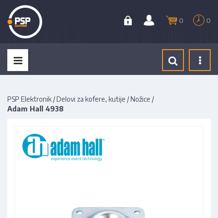
0
0
Tog
navi
PSP Elektronik
/
Delovi za kofere, kutije
/
Nožice
/
Adam Hall 4938