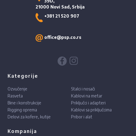
39D,
21000 Novi Sad, Srbija
+381 21 520 907
office@psp.co.rs
Kategorije
Ozvučenje
Stalci i nosači
Rasveta
Kablovi na metar
Bine i konstrukcije
Priključci i adapteri
Rigging oprema
Kablovi sa priključcima
Delovi za kofere, kutije
Pribor i alat
Kompanija