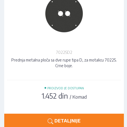
70225D2
Prednja metalna ploča sa dve rupe tipa D, za motalicu 70225.
Crne boje.
•
PROIZVOD JE DOSTUPAN
1.452 din
/ Komad
DETALJNIJE