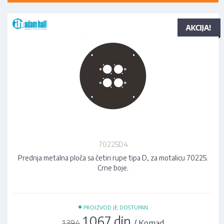
70225D4
Prednja metalna ploča sa četiri rupe tipa D, za motalicu 70225.
Crne boje.
•
PROIZVOD JE DOSTUPAN
1.067 din
/ Komad
1.394