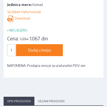
Jedinica mere:
Komad
Svi Adam Hall proizvodi
Download
•
NA LAGERU
Cena:
1.067 din
1.394
Dodaj u korpu
NAPOMENA: Prodajna cena je sa uračunatim PDV-om
OPIS PROIZVODA
VEZANI PROIZVODI