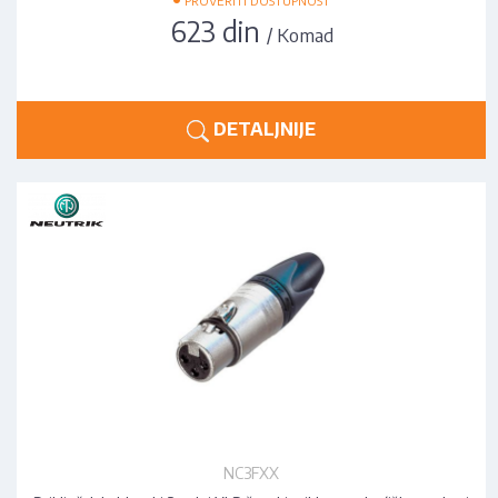
PROVERITI DOSTUPNOST
623 din
/ Komad
DETALJNIJE
NC3FXX