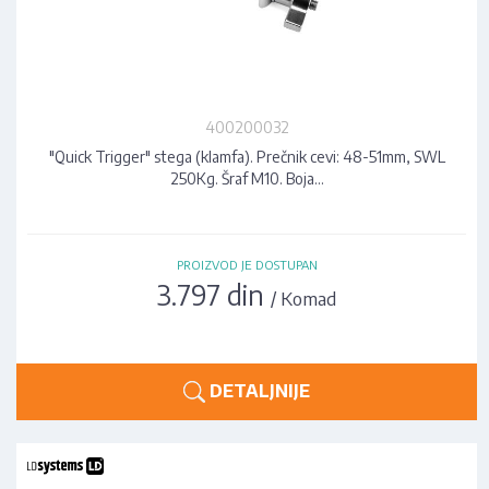
400200032
"Quick Trigger" stega (klamfa). Prečnik cevi: 48-51mm, SWL
250Kg. Šraf M10. Boja…
PROIZVOD JE DOSTUPAN
3.797 din
/ Komad
DETALJNIJE