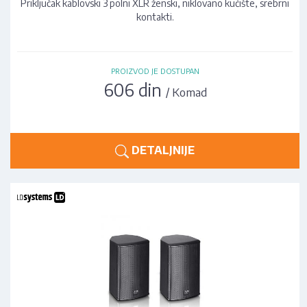
Priključak kablovski 3 polni XLR ženski, niklovano kućište, srebrni
kontakti.
PROIZVOD JE DOSTUPAN
606 din
/ Komad
DETALJNIJE