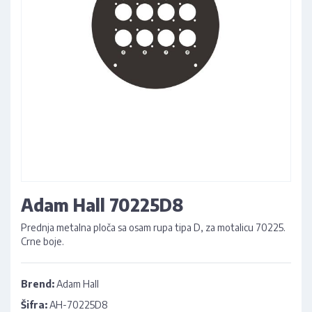
Adam Hall 70225D8
Prednja metalna ploča sa osam rupa tipa D, za motalicu 70225.
Crne boje.
Brend:
Adam Hall
Šifra:
AH-70225D8