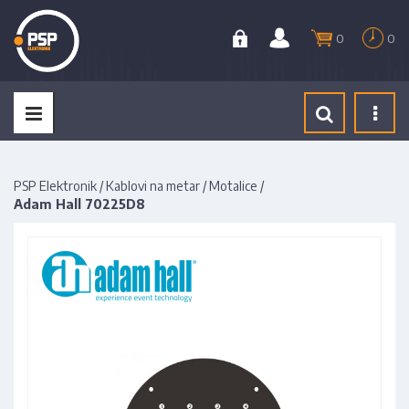
0
0
Tog
navi
PSP Elektronik
/
Kablovi na metar
/
Motalice
/
Adam Hall 70225D8