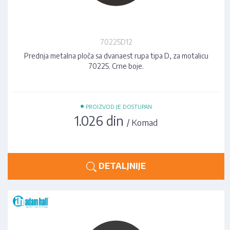
70225D12
Prednja metalna ploča sa dvanaest rupa tipa D, za motalicu
70225. Crne boje.
•
PROIZVOD JE DOSTUPAN
1.026 din
/ Komad
DETALJNIJE