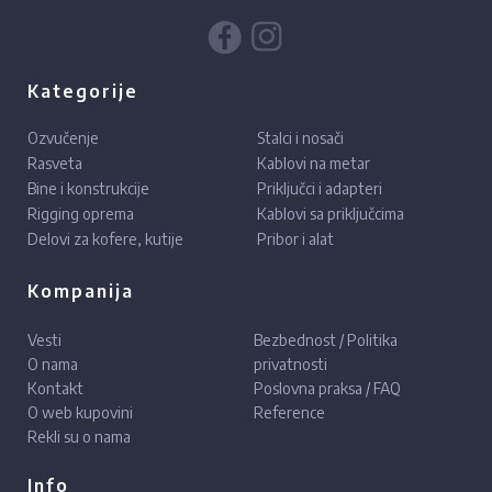
Kategorije
Ozvučenje
Stalci i nosači
Rasveta
Kablovi na metar
Bine i konstrukcije
Priključci i adapteri
Rigging oprema
Kablovi sa priključcima
Delovi za kofere, kutije
Pribor i alat
Kompanija
Vesti
Bezbednost / Politika
O nama
privatnosti
Kontakt
Poslovna praksa / FAQ
O web kupovini
Reference
Rekli su o nama
Info