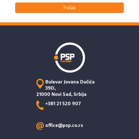
Pošalji
Bulevar Jovana Dučića
39D,
21000 Novi Sad, Srbija
+381 21 520 907
office@psp.co.rs