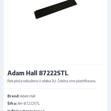
Adam Hall 87222STL
Rek ploča nebušena U oblika 2U. Čelična crno plastificirana.
Brend:
Adam Hall
Šifra:
AH-87222STL
Jedinica mere:
Komad