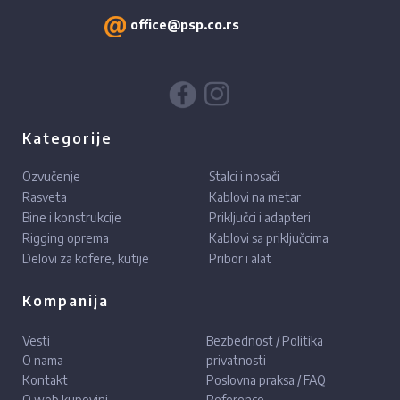
office@psp.co.rs
Kategorije
Ozvučenje
Stalci i nosači
Rasveta
Kablovi na metar
Bine i konstrukcije
Priključci i adapteri
Rigging oprema
Kablovi sa priključcima
Delovi za kofere, kutije
Pribor i alat
Kompanija
Vesti
Bezbednost / Politika
O nama
privatnosti
Kontakt
Poslovna praksa / FAQ
O web kupovini
Reference