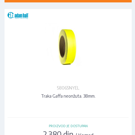
58065NYEL
Traka Gaffa neonžuta. 38mm.
PROIZVOD JE DOSTUPAN
2.380 din
/ Komad