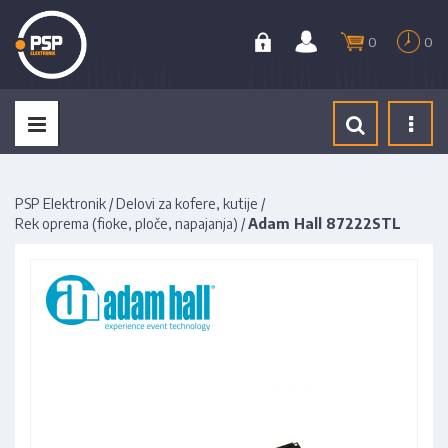
0
0
Tog
navi
PSP Elektronik
/
Delovi za kofere, kutije
/
Rek oprema (fioke, ploče, napajanja)
/
Adam Hall 87222STL