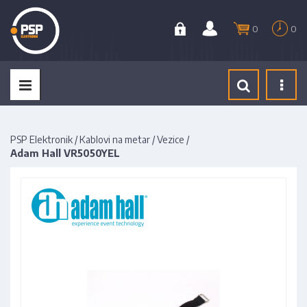
0
0
Tog
navi
PSP Elektronik
/
Kablovi na metar
/
Vezice
/
Adam Hall VR5050YEL