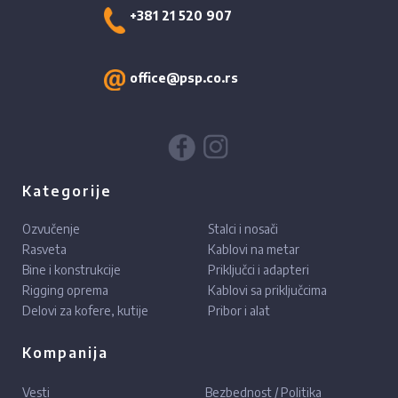
+381 21 520 907
office@psp.co.rs
Kategorije
Ozvučenje
Stalci i nosači
Rasveta
Kablovi na metar
Bine i konstrukcije
Priključci i adapteri
Rigging oprema
Kablovi sa priključcima
Delovi za kofere, kutije
Pribor i alat
Kompanija
Vesti
Bezbednost / Politika