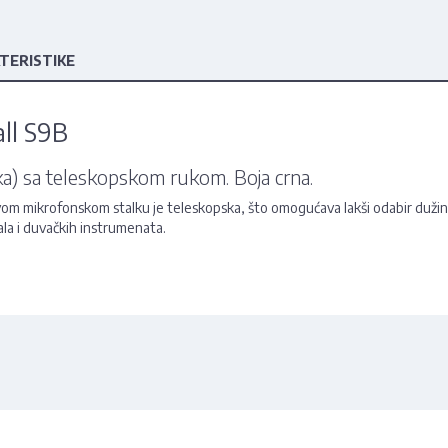
TERISTIKE
ll S9B
jka) sa teleskopskom rukom. Boja crna.
ovom mikrofonskom stalku je teleskopska, što omogućava lakši odabir dužin
ala i duvačkih instrumenata.