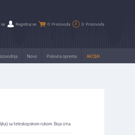
 se
Registruj se
0
Proizvoda
0
Proizvoda
oizvodnja
Novo
Polovna oprema
AKCIJA!
ljka) sa teleskopskom rukom. Boja crna.