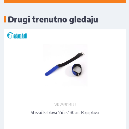
Drugi trenutno gledaju
VR2530BLU
Stezač kablova "čičak" 30cm. Boja plava.