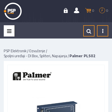
0
0
Tog
navi
PSP Elektronik
/
Ozvučenje
/
Spoljni uređaji - DI Box, Spliteri, Napajanja
/
Palmer PLS02