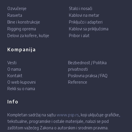
Ozvučenje
Stalci i nosači
Rasveta
Kablovi na metar
Bine i konstrukcije
Priključci i adapteri
Rigging oprema
Kablovi sa priključcima
Delovi za kofere, kutije
Pribor i alat
Kompanija
Vesti
Bezbednost / Politika
O nama
privatnosti
Kontakt
Poslovna praksa / FAQ
O web kupovini
Reference
Rekli su o nama
Info
Kompletan sadržaj na sajtu
www.psp.rs
, koji uključuje grafičke,
tekstualne, programske i ostale materijale, nalazi se pod
zaštitom važećeg Zakona o autorskim i srodnim pravima.