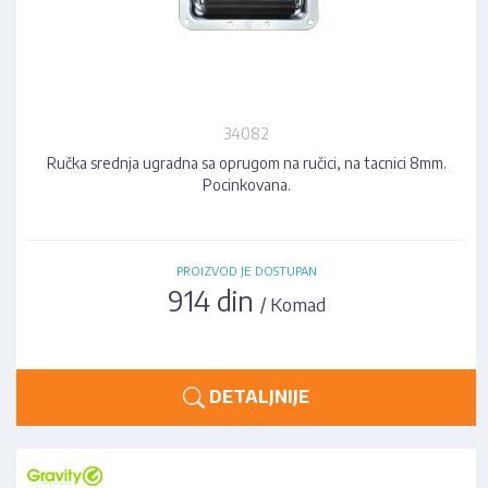
34082
Ručka srednja ugradna sa oprugom na ručici, na tacnici 8mm.
Pocinkovana.
PROIZVOD JE DOSTUPAN
914 din
/ Komad
DETALJNIJE