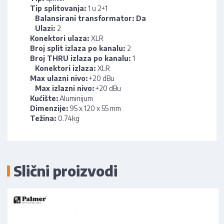
Tip splitovanja:
1 u 2+1
Balansirani transformator: Da
Ulazi:
2
Konektori ulaza:
XLR
Broj split izlaza po kanalu:
2
Broj THRU izlaza po kanalu:
1
Konektori izlaza:
XLR
Max ulazni nivo:
+20 dBu
Max izlazni nivo:
+20 dBu
Kućište:
Aluminijum
Dimenzije:
95 x 120 x 55 mm
Težina:
0.74kg
Slični proizvodi