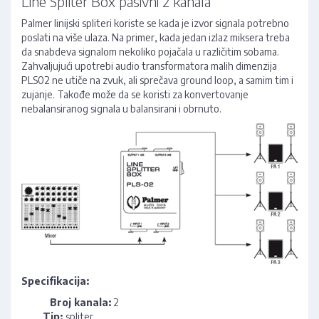
Line Spliter Box pasivni 2 kanala
Palmer linijski spliteri koriste se kada je izvor signala potrebno
poslati na više ulaza. Na primer, kada jedan izlaz miksera treba
da snabdeva signalom nekoliko pojačala u različitim sobama.
Zahvaljujući upotrebi audio transformatora malih dimenzija
PLS02 ne utiče na zvuk, ali sprečava ground loop, a samim tim i
zujanje. Takođe može da se koristi za konvertovanje
nebalansiranog signala u balansirani i obrnuto.
Specifikacija:
Broj kanala:
2
Tip:
spliter