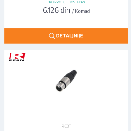
PROIZVOD JE DOSTUPAN
6.126 din
/ Komad
DETALJNIJE
RC3F