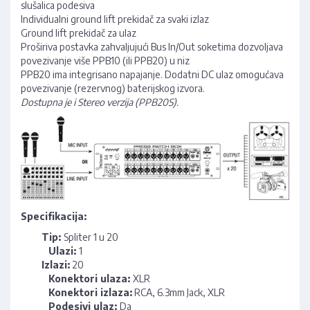
slušalica podesiva
Individualni ground lift prekidač za svaki izlaz
Ground lift prekidač za ulaz
Proširiva postavka zahvaljujući Bus In/Out soketima dozvoljava
povezivanje više PPB10 (ili PPB20) u niz
PPB20 ima integrisano napajanje. Dodatni DC ulaz omogućava
povezivanje (rezervnog) baterijskog izvora.
Dostupna je i Stereo verzija (PPB20S).
Specifikacija:
Tip:
Spliter 1 u 20
Ulazi:
1
Izlazi:
20
Konektori ulaza:
XLR
Konektori izlaza:
RCA, 6.3mm Jack, XLR
Podesivi ulaz:
Da