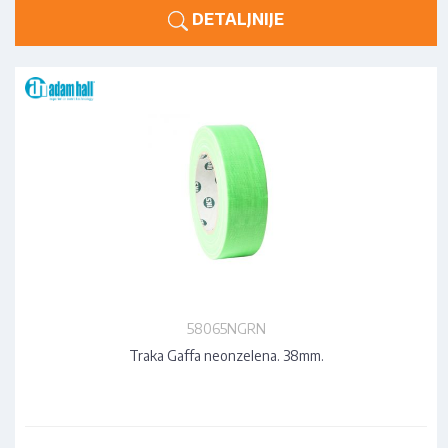
DETALJNIJE
58065NGRN
Traka Gaffa neonzelena. 38mm.