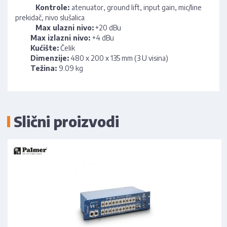
Kontrole:
atenuator, ground lift, input gain, mic/line
prekidač, nivo slušalica
Max ulazni nivo:
+20 dBu
Max izlazni nivo:
+4 dBu
Kućište:
Čelik
Dimenzije:
480 x 200 x 135 mm (3 U visina)
Težina:
9.09 kg
Slični proizvodi