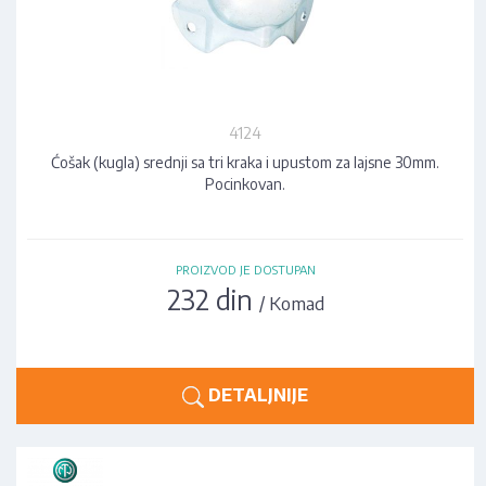
4124
Ćošak (kugla) srednji sa tri kraka i upustom za lajsne 30mm.
Pocinkovan.
PROIZVOD JE DOSTUPAN
232 din
/ Komad
DETALJNIJE