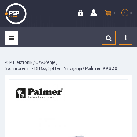
0
0
Tog
navi
PSP Elektronik
/
Ozvučenje
/
Spoljni uređaji - DI Box, Spliteri, Napajanja
/
Palmer PPB20