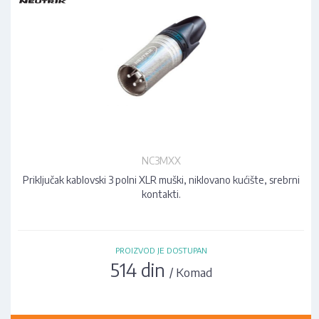
NC3MXX
Priključak kablovski 3 polni XLR muški, niklovano kućište, srebrni
kontakti.
PROIZVOD JE DOSTUPAN
514 din
/ Komad