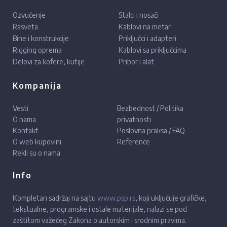
Ozvučenje
Stalci i nosači
Rasveta
Kablovi na metar
Bine i konstrukcije
Priključci i adapteri
Rigging oprema
Kablovi sa priključcima
Delovi za kofere, kutije
Pribor i alat
Kompanija
Vesti
Bezbednost / Politika
O nama
privatnosti
Kontakt
Poslovna praksa / FAQ
O web kupovini
Reference
Rekli su o nama
Info
Kompletan sadržaj na sajtu
www.psp.rs
, koji uključuje grafičke,
tekstualne, programske i ostale materijale, nalazi se pod
zaštitom važećeg Zakona o autorskim i srodnim pravima.