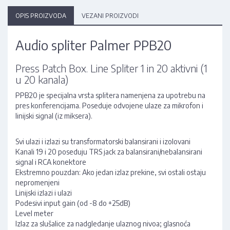
OPIS PROIZVODA
VEZANI PROIZVODI
Audio spliter Palmer PPB20
Press Patch Box. Line Spliter 1 in 20 aktivni (1
u 20 kanala)
PPB20 je specijalna vrsta splitera namenjena za upotrebu na
pres konferencijama. Poseduje odvojene ulaze za mikrofon i
linijski signal (iz miksera).
Svi ulazi i izlazi su transformatorski balansirani i izolovani
Kanali 19 i 20 poseduju TRS jack za balansirani/nebalansirani
signal i RCA konektore
Ekstremno pouzdan: Ako jedan izlaz prekine, svi ostali ostaju
nepromenjeni
Linijski izlazi i ulazi
Podesivi input gain (od -8 do +25dB)
Level meter
Izlaz za slušalice za nadgledanje ulaznog nivoa; glasnoća