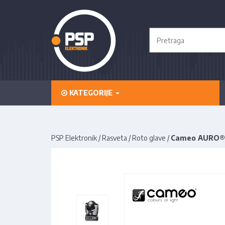
KATEGORIJE
PSP Elektronik
/
Rasveta
/
Roto glave
/
Cameo AURO®