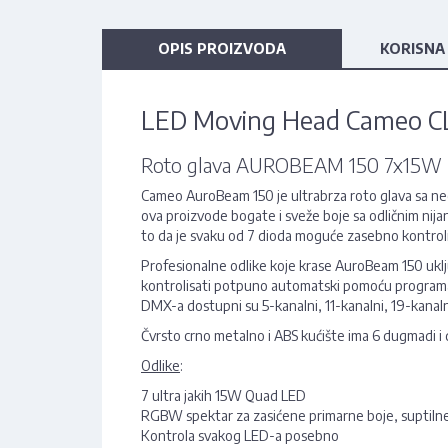
OPIS PROIZVODA
KORISNA
LED Moving Head Cameo C
Roto glava AUROBEAM 150 7x15W LE
Cameo AuroBeam 150 je ultrabrza roto glava sa 
ova proizvode bogate i sveže boje sa odličnim nija
to da je svaku od 7 dioda moguće zasebno kontroli
Profesionalne odlike koje krase AuroBeam 150 uklj
kontrolisati potpuno automatski pomoću programabi
DMX-a dostupni su 5-kanalni, 11-kanalni, 19-kanaln
Čvrsto crno metalno i ABS kućište ima 6 dugmadi i d
Odlike
:
7 ultra jakih 15W Quad LED
RGBW spektar za zasićene primarne boje, suptilne 
Kontrola svakog LED-a posebno