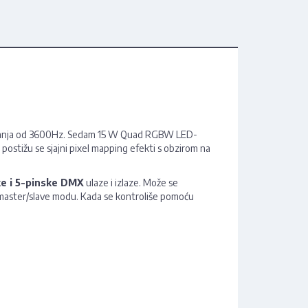
žavanja od 3600Hz. Sedam 15 W Quad RGBW LED-
postižu se sjajni pixel mapping efekti s obzirom na
ke i 5-pinske DMX
ulaze i izlaze. Može se
i master/slave modu. Kada se kontroliše pomoću