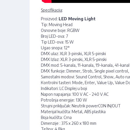
Specifikacija
:
Proizvod:
LED Moving Light
Tip: Moving Head
Osnovne boje: RGBW
Broj LED-ova: 7
Tip LED-ova: 15 W
Ugao snopa: 12°
DMX ulaz: XLR 3-pinski, XLR 5-pinski
DMX Izlaz: XLR 3-pinski, XLR 5-pinski
DMX mod: 5-kanala, 11-kanala, 19-kanala, 41-kanal
DMX funkcije: Dimmer, Strob, Single pixel control, 
Samostalni modovi: Sound Control, Show, Auto ru
Kontrolni tasteri: Mode, Enter, Value Up, Value D
Indikatori: LC Displej u boji
Napon napajanja: 100 V AC - 240 V AC
Potrošnja energije: 130 W
Strujni priključak: Neutrik powerCON IN/OUT
Materijal kućišta: Metal, ABS plastika
Boja kućišta: Crna
Dimenzije : 375 x 260 x 180 mm
Težina: 4.8kg