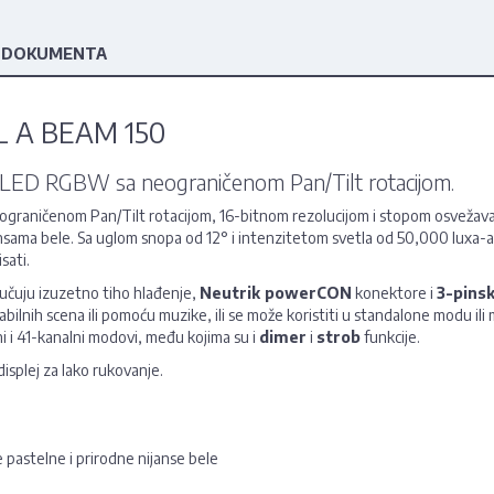
 DOKUMENTA
L A BEAM 150
D RGBW sa neograničenom Pan/Tilt rotacijom.
neograničenom Pan/Tilt rotacijom, 16-bitnom rezolucijom i stopom osve
nsama bele. Sa uglom snopa od 12° i intenzitetom svetla od 50,000 luxa-a 
sati.
učuju izuzetno tiho hlađenje,
Neutrik powerCON
konektore i
3-pins
lnih scena ili pomoću muzike, ili se može koristiti u standalone modu il
i i 41-kanalni modovi, među kojima su i
dimer
i
strob
funkcije.
isplej za lako rukovanje.
pastelne i prirodne nijanse bele