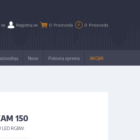
 se
Registruj se
0
Proizvoda
0
Proizvoda
oizvodnja
Novo
Polovna oprema
AKCIJA!
EAM 150
W LED RGBW.