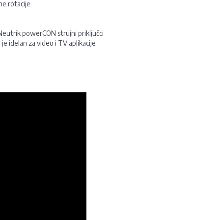
ne rotacije
i Neutrik powerCON strujni priključci
 idelan za video i TV aplikacije