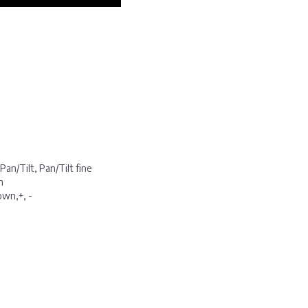
Pan/Tilt, Pan/Tilt fine
n
own,+, -