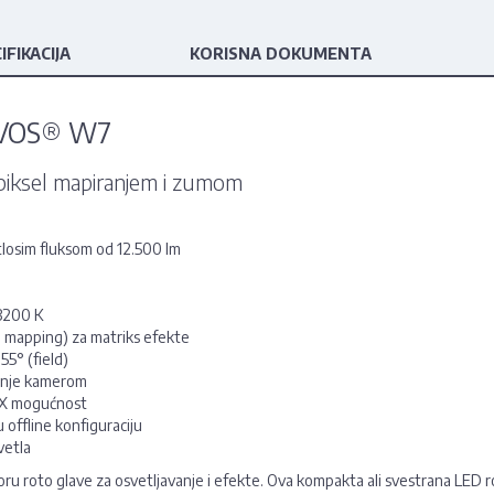
IFIKACIJA
KORISNA DOKUMENTA
EVOS® W7
piksel mapiranjem i zumom
osim fluksom od 12.500 lm
 3200 K
el mapping) za matriks efekte
55° (field)
manje kamerom
MX mogućnost
u offline konfiguraciju
vetla
boru roto glave za osvetljavanje i efekte. Ova kompakta ali svestrana LED r