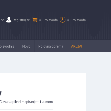
 se
Registruj se
0
Proizvoda
0
Proizvoda
oizvodnja
Novo
Polovna oprema
AKCIJA!
7
ava sa piksel mapiranjem i zumom