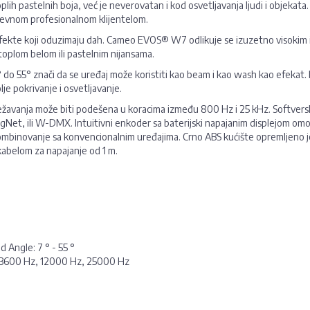
h pastelnih boja, već je neverovatan i kod osvetljavanja ljudi i objekata
htevnom profesionalnom klijentelom.
te koji oduzimaju dah. Cameo EVOS® W7 odlikuje se izuzetno visokim in
toplom belom ili pastelnim nijansama.
o 55° znači da se uređaj može koristiti kao beam i kao wash kao efekat.
lje pokrivanje i osvetljavanje.
ežavanja može biti podešena u koracima između 800 Hz i 25 kHz. Softversk
Net, ili W-DMX. Intuitivni enkoder sa baterijski napajanim displejom omo
 kombinovanje sa konvencionalnim uređajima. Crno ABS kućište opremljeno
abelom za napajanje od 1 m.
 Angle: 7 ° - 55 °
 3600 Hz, 12000 Hz, 25000 Hz