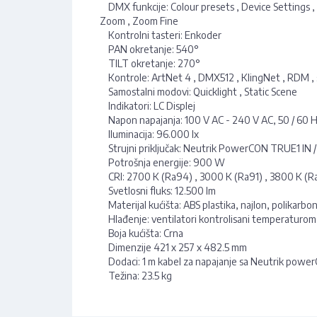
DMX funkcije: Colour presets , Device Settings , Di
Zoom , Zoom Fine
Kontrolni tasteri: Enkoder
PAN okretanje: 540°
TILT okretanje: 270°
Kontrole: ArtNet 4 , DMX512 , KlingNet , RDM 
Samostalni modovi: Quicklight , Static Scene
Indikatori: LC Displej
Napon napajanja: 100 V AC - 240 V AC, 50 / 60
Iluminacija: 96.000 lx
Strujni priključak: Neutrik PowerCON TRUE1 IN 
Potrošnja energije: 900 W
CRI: 2700 K (Ra94) , 3000 K (Ra91) , 3800 K (R
Svetlosni fluks: 12.500 lm
Materijal kućišta: ABS plastika, najlon, polikarbo
Hlađenje: ventilatori kontrolisani temperaturom
Boja kućišta: Crna
Dimenzije 421 x 257 x 482.5 mm
Dodaci: 1 m kabel za napajanje sa Neutrik powe
Težina: 23.5 kg