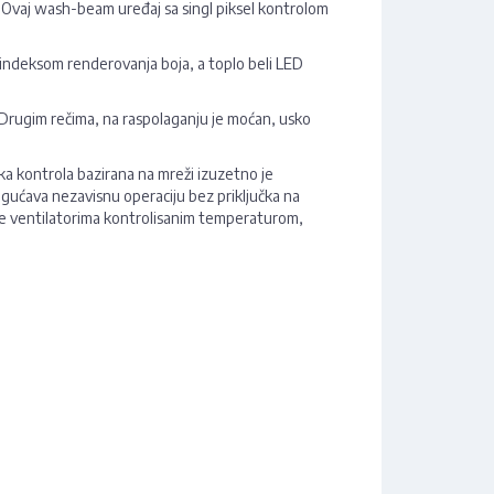
. Ovaj wash-beam uređaj sa singl piksel kontrolom
deksom renderovanja boja, a toplo beli LED
 Drugim rečima, na raspolaganju je moćan, usko
a kontrola bazirana na mreži izuzetno je
gućava nezavisnu operaciju bez priključka na
 je ventilatorima kontrolisanim temperaturom,