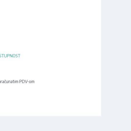
OSTUPNOST
u
uračunatim PDV-om