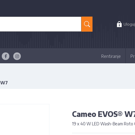
Uloguj
Rentiranje
Pr
 W7
Cameo EVOS® W
19 x 40 W LED Wash-Beam Roto Gl