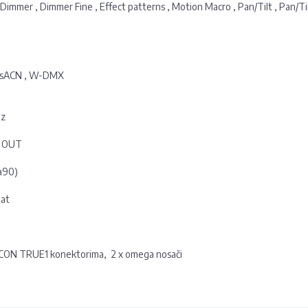
mmer , Dimmer Fine , Effect patterns , Motion Macro , Pan/Tilt , Pan/Tilt f
, sACN , W-DMX
 Hz
/ OUT
a90)
nat
rCON TRUE1 konektorima, 2 x omega nosači