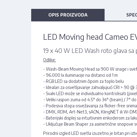
OPIS PROIZVODA
SPEC
LED Moving head Cameo 
19 x 40 W LED Wash roto glava sa 
Odlike:
- Wash-Beam Moving Head sa 900 W snage i svetl
- 96.000 lx iluminacije na distanci od 1 m
- RGB LED sa dodatnim čipom za toplo belu
- Idealan za osvetljavanje zahvaljujući CRI > 90 @
- Svaki LED može se individualno kontrolisati (pix
- Veliki raspon zuma od 4.5° do 34° (beam) / 7° do 
- Podesiva stopa osvežavanja za flicker-free sni
- DMX, RDM, Art-Net3, sACN, KlingNET ili W-D
- Baterijski displej sa intuitivnim enkoderom za lak
- Uključuje Beam Shaper za asimetrične snopove s
Prirodni izgled LED svetla izuzetno je bitan pri iz