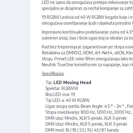
LED ne samo da omogućava prelepo miksovanje topli
specijalno je dizajniran za rental kompanije sa za
19 RGBW Ledova od 40 W RGBW bogate boje i efek
omogućava osvetljavanje ljudi i objekata prirodno 
Impresivno kontinualno podešavanje zuma od 4.5° d
usmeren snop, kao i širok ugao koji je idealan za bo
Rad bez treperenja je zagarantovan jer stopa osv
fleksibilna uz DMX512, RDM, Art-Net4, sACN, Kling
struju. Preset LEE color filteri omogućavaju lako
Neutrik TrueOne konektorom za napajanje, kao i k
Specifikacija
:
Tip:
LED Moving Head
Spektar: RGBWW
Broj LED-ova: 19
Tip LED-a: 40 W RGBW
Ugao snopa svetla: Beam Angle: 4.5 ° - 34 ° , Field
Stopa osvežavanja: 800 Hz, 1200 Hz, 2000 Hz,
DMX ulaz: Mrežni, XLR 5-pinski, XLR 3-pinski
DMX Izlaz: Mrežni, XLR 5-pinski, XLR 3-pinski
DMX mod: 16 / 18 / 23 / 33 / 43 / 87 kanala