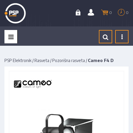
0
0
Tog
navi
PSP Elektronik
/
Rasveta
/
Pozorišna rasveta
/
Cameo F4 D