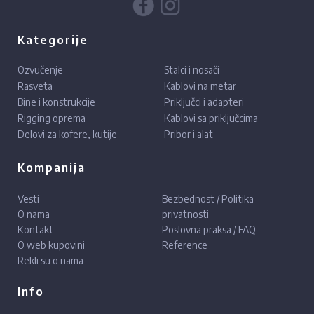
Kategorije
Ozvučenje
Stalci i nosači
Rasveta
Kablovi na metar
Bine i konstrukcije
Priključci i adapteri
Rigging oprema
Kablovi sa priključcima
Delovi za kofere, kutije
Pribor i alat
Kompanija
Vesti
Bezbednost / Politika
O nama
privatnosti
Kontakt
Poslovna praksa / FAQ
O web kupovini
Reference
Rekli su o nama
Info