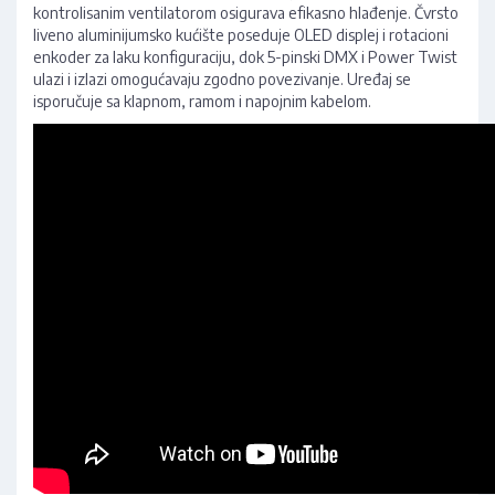
kontrolisanim ventilatorom osigurava efikasno hlađenje. Čvrsto
liveno aluminijumsko kućište poseduje OLED displej i rotacioni
enkoder za laku konfiguraciju, dok 5-pinski DMX i Power Twist
ulazi i izlazi omogućavaju zgodno povezivanje. Uređaj se
isporučuje sa klapnom, ramom i napojnim kabelom.