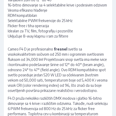
16-bitno dimovanje sa 4 selektabilne krive i podesivim odzivom
Veoma efikasno hlađenje
RDM kompatibilan
Selektabilne PWM frekvencije do 25 kHz
Flicker free i tiha operacija
Idealan za TV, film, fotografiju i pozorište
Uključuje 8-way klapnu i ram za filtere
Cameo F4 D je profesionalno
fresnel
svetlo sa
visokokvalitetnim sočivom od 250 mm i ogromnim svetlosnim
fluksom od 34,000 lm! Projektovani snop svetla ima meke ivice
i kontinualno podešavanje širine od 12° do 40° (beam angle),
odnosno 24° to 47° (field angle). Ovo RDM kompatibilno spot
svetlo poseduje jedan 520 W LED sa očekivanim životnim
vekom od 50,000 sati, temperaturom boje od 5,400 K i veoma
visok CRI (color rendering index) od 96, što znači da su boje
osvetljenih površina prikazane realistično i verodostojno.
F4 D pruža nekoliko različitih DMX modova i glatko 16-bitno
dimovanje sa 4 krive i različitim odzivima. Takođe, nudi selekciju
6 PWM frekvencija od 800 Hz do 25 kHz za flicker free
performans. Toplotna cev u kombinaciji sa temperaturom