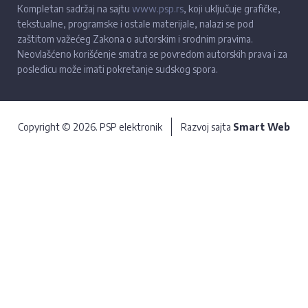
Kompletan sadržaj na sajtu
www.psp.rs
, koji uključuje grafičke,
tekstualne, programske i ostale materijale, nalazi se pod
zaštitom važećeg Zakona o autorskim i srodnim pravima.
Neovlašćeno korišćenje smatra se povredom autorskih prava i za
posledicu može imati pokretanje sudskog spora.
Copyright © 2026. PSP elektronik
Razvoj sajta
Smart Web