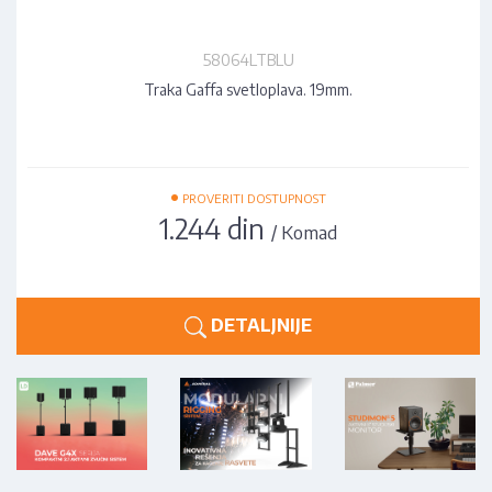
58064LTBLU
Traka Gaffa svetloplava. 19mm.
•
PROVERITI DOSTUPNOST
1.244 din
/ Komad
DETALJNIJE