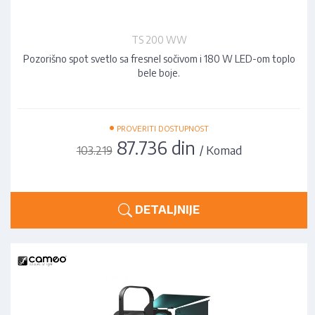
TS 200 WW
Pozorišno spot svetlo sa fresnel sočivom i 180 W LED-om toplo
bele boje.
•
PROVERITI DOSTUPNOST
87.736 din
/ Komad
103.219
DETALJNIJE