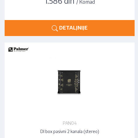
1.586 din
/ Komad
DETALJNIJE
PAN04
DI box pasivni 2 kanala (stereo)