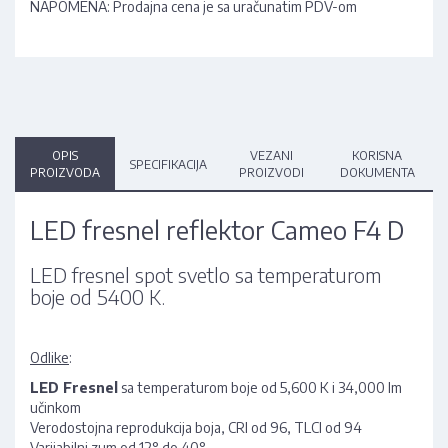
NAPOMENA: Prodajna cena je sa uračunatim PDV-om
OPIS
VEZANI
KORISNA
SPECIFIKACIJA
PROIZVODA
PROIZVODI
DOKUMENTA
LED fresnel reflektor Cameo F4 D
LED fresnel spot svetlo sa temperaturom
boje od 5400 K.
Odlike
:
LED Fresnel
sa temperaturom boje od 5,600 K i 34,000 lm
učinkom
Verodostojna reprodukcija boja, CRI od 96, TLCI od 94
Varijabilni zum od 12° do 40°