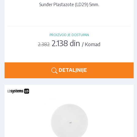
Sunđer Plastazote (LD29) 5mm.
PROIZVOD JE DOSTUPAN
2.138 din
/ Komad
2.382
DETALJNIJE