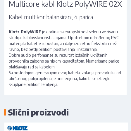
Multicore kabl Klotz PolyWIRE 02X
Kabel multikor balansirani, 4 parica.
Klotz PolyWIRE
je godinama evropski bestseler u vezivanu
studija i kablovskim instalacijama. Upotrebom određenog PVC
materijala kabel je robustan, a i dalje izuzetno fleksibilan i leži
ravno, bez petlji prilikom postavljanja i instaliranja.
Dobre audio perfomanse su rezultat izdašnih ukrštenih
provodnika zajedno sa niskim kapacitetom. Numerisane parice
olakšavaju rad sa kabelom.
Sa poslednjom generacijom ovog kabela izolacija provodnika od
ukrštenog polipropilena je primenjena, kako bi se izbeglo
skupljane prilikom lemljenja.
Slični proizvodi