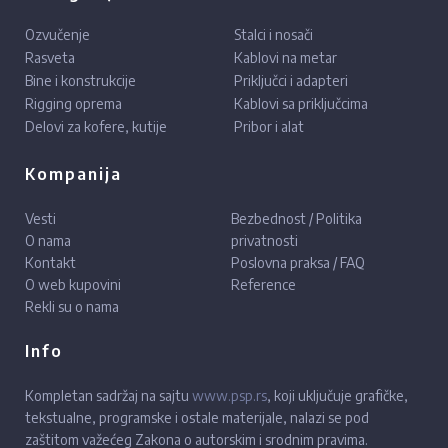
Ozvučenje
Stalci i nosači
Rasveta
Kablovi na metar
Bine i konstrukcije
Priključci i adapteri
Rigging oprema
Kablovi sa priključcima
Delovi za kofere, kutije
Pribor i alat
Kompanija
Vesti
Bezbednost / Politika
O nama
privatnosti
Kontakt
Poslovna praksa / FAQ
O web kupovini
Reference
Rekli su o nama
Info
Kompletan sadržaj na sajtu
www.psp.rs
, koji uključuje grafičke,
tekstualne, programske i ostale materijale, nalazi se pod
zaštitom važećeg Zakona o autorskim i srodnim pravima.