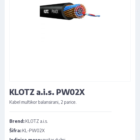
KLOTZ a.i.s. PW02X
Kabel multikor balansirani, 2 parice.
Brend:
KLOTZ a.i.s.
Šifra:
KL-PW02X
Jedinica mere:
metar dužni