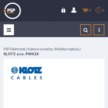
0
0
Tog
navi
PSP Elektronik
/
Kablovi na metar
/
Multikor kablovi
/
KLOTZ a.i.s. PW02X