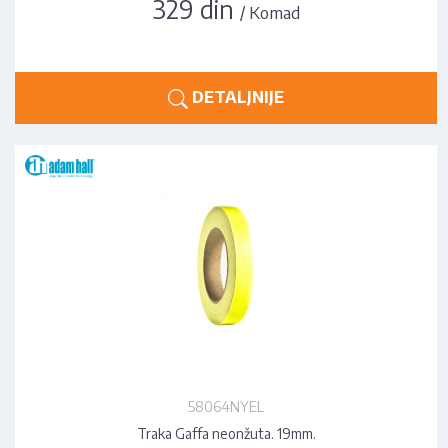
329 din
/ Komad
DETALJNIJE
58064NYEL
Traka Gaffa neonžuta. 19mm.