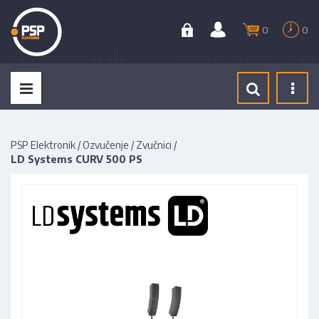
0
0
Tog
navi
PSP Elektronik
/
Ozvučenje
/
Zvučnici
/
LD Systems CURV 500 PS