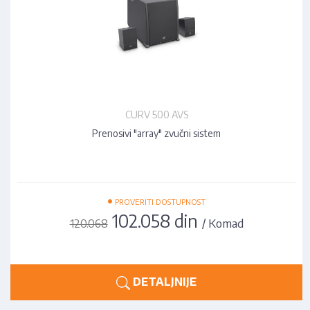
CURV 500 AVS
Prenosivi "array" zvučni sistem
•
PROVERITI DOSTUPNOST
102.058 din
/ Komad
120.068
DETALJNIJE