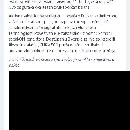
jedan satelit sadrži jedan drajver od 4" i tri drajvera od po 1".
Ovo osigurava kvalitetan zvuk i odličan balans.
Aktivna sabvufer baza uključuje pojačalo D klase sa limiterom,
zaštitu od kratkog spoja, prenapona i preopterećenja i 4-
kanalni mikser sa 16 digitalnih efekata i Bluetooth
tehnologijom. Povezivanje je zaista lako uz pomoć kombo i
speakON konektora. Dostupan u 3 verzije za live aplikacije ili
fiksne instalacije, CURV 500 pruža odlično vertikalno i
horizontalno pokrivanje i impresivan utisak all in one uređaja
.
Zvučnički kablovi i šipka za postavljanje satelita su uključeni u
paket.