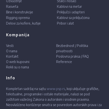
Ozvučenje
Stalci i nosači
Rasveta
Kablovi na metar
Bine i konstrukcije
Priključci i adapteri
Rigging oprema
Kablovi sa priključcima
Delovi za kofere, kutije
Pribor i alat
Kompanija
Vesti
Bezbednost / Politika
O nama
privatnosti
Kontakt
Poslovna praksa / FAQ
O web kupovini
Reference
Rekli su o nama
Info
Kompletan sadržaj na sajtu
www.psp.rs
, koji uključuje grafičke,
tekstualne, programske i ostale materijale, nalazi se pod
zaštitom važećeg Zakona o autorskim i srodnim pravima.
Neovlašćeno korišćenje smatra se povredom autorskih prava i za