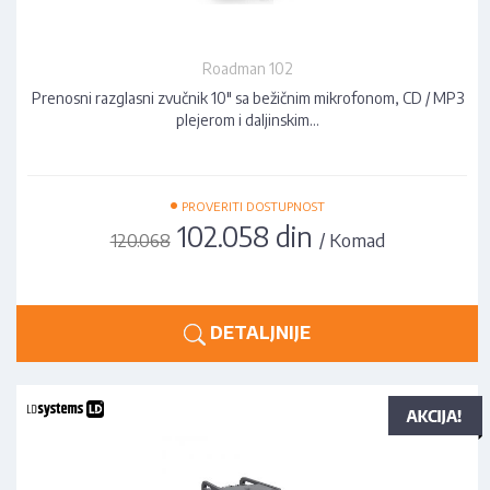
Roadman 102
Prenosni razglasni zvučnik 10" sa bežičnim mikrofonom, CD / MP3
plejerom i daljinskim…
•
PROVERITI DOSTUPNOST
102.058 din
/ Komad
120.068
DETALJNIJE