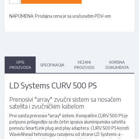
NAPOMENA: Prodajna cena je sa uračunatim PDV-om
OPIS
VEZANI
KORISNA
SPECIFIKACIJA
PROIZVODA
PROIZVODI
DOKUMENTA
LD Systems CURV 500 PS
Prenosivi "array" zvučni sistem sa nosačem
satelita i zvučničkim kabelom
Prvi zaista prenosivi "array" sistem. Kompaktni CURV 500 PS je
potpuno prilagodljiv sa do četiri spojiva aluminijumska satelita
pomoću SmartLink plug and play adaptera. CURV 500 PS koristi
WaveAhead tehnologiju razvijenu od strane LD Systems-a -