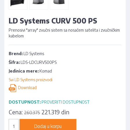
LD Systems CURV 500 PS
Prenosivi "array" zvučni sistem sa nosačem satelita i zvučničkim
kabelom
Brend:
LD Systems
Šifra:
LDS-LDCURV500PS
Jedinica mere:
Komad
Svi LD Systems proizvodi
Download
DOSTUPNOST:
PROVERITI DOSTUPNOST
Cena:
221.319 din
260.375
Dodaj u korpu