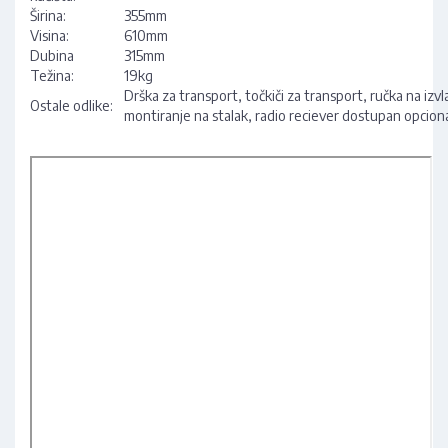
Širina:
355mm
Visina:
610mm
Dubina
315mm
Težina:
19kg
Drška za transport, točkiči za transport, ručka na izv
Ostale odlike:
montiranje na stalak, radio reciever dostupan opcion