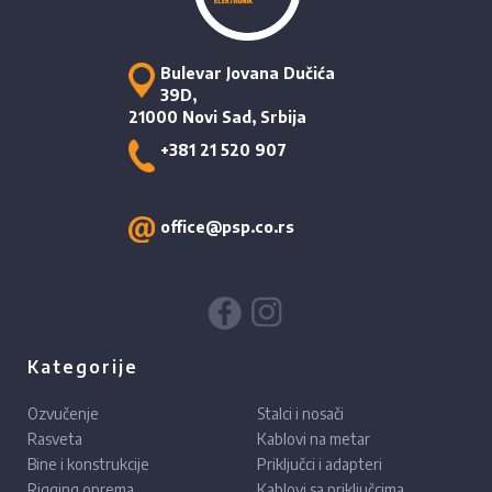
Bulevar Jovana Dučića
39D,
21000 Novi Sad, Srbija
+381 21 520 907
office@psp.co.rs
Kategorije
Ozvučenje
Stalci i nosači
Rasveta
Kablovi na metar
Bine i konstrukcije
Priključci i adapteri
Rigging oprema
Kablovi sa priključcima