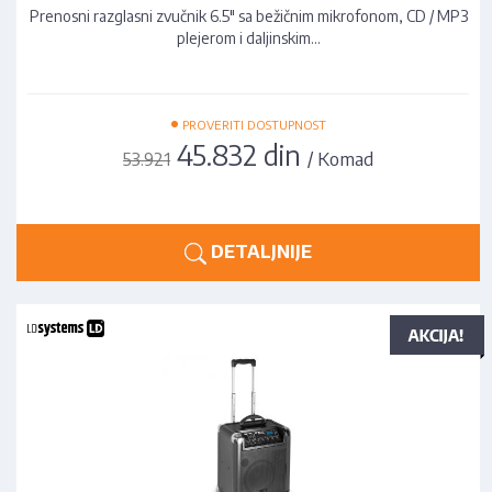
Prenosni razglasni zvučnik 6.5" sa bežičnim mikrofonom, CD / MP3
plejerom i daljinskim…
•
PROVERITI DOSTUPNOST
45.832 din
/ Komad
53.921
DETALJNIJE