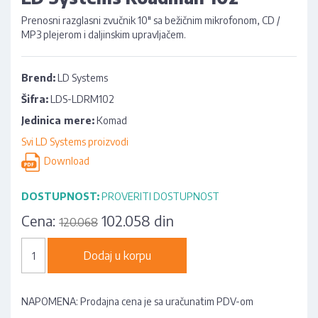
Prenosni razglasni zvučnik 10" sa bežičnim mikrofonom, CD /
MP3 plejerom i daljinskim upravljačem.
Brend:
LD Systems
Šifra:
LDS-LDRM102
Jedinica mere:
Komad
Svi LD Systems proizvodi
Download
DOSTUPNOST:
PROVERITI DOSTUPNOST
Cena:
102.058 din
120.068
Dodaj u korpu
NAPOMENA: Prodajna cena je sa uračunatim PDV-om