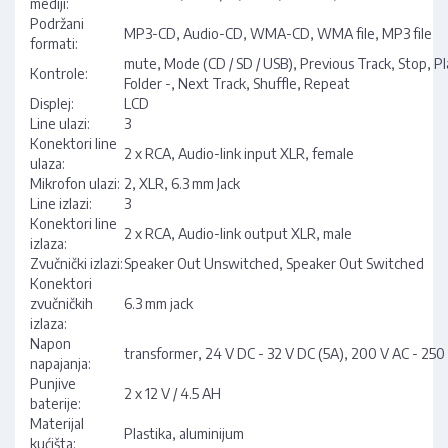
mediji:
Podržani
MP3-CD, Audio-CD, WMA-CD, WMA file, MP3 file
formati:
mute, Mode (CD / SD / USB), Previous Track, Stop, Pl
Kontrole:
Folder -, Next Track, Shuffle, Repeat
Displej:
LCD
Line ulazi:
3
Konektori line
2 x RCA, Audio-link input XLR, female
ulaza:
Mikrofon ulazi:
2, XLR, 6.3 mm Jack
Line izlazi:
3
Konektori line
2 x RCA, Audio-link output XLR, male
izlaza:
Zvučnički izlazi:
Speaker Out Unswitched, Speaker Out Switched
Konektori
zvučničkih
6.3 mm jack
izlaza:
Napon
transformer, 24 V DC - 32 V DC (5A), 200 V AC - 250
napajanja:
Punjive
2 x 12 V / 4.5 AH
baterije:
Materijal
Plastika, aluminijum
kućišta: