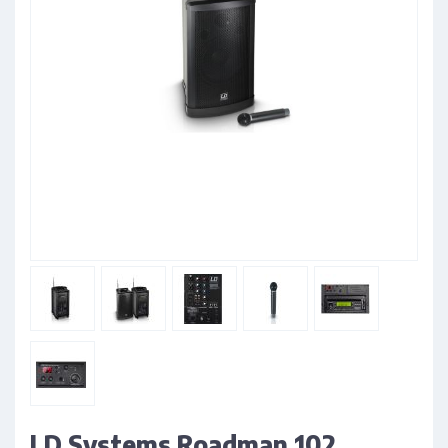
LD Systems Roadman 102