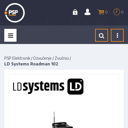
0
0
Tog
navi
PSP Elektronik
/
Ozvučenje
/
Zvučnici
/
LD Systems Roadman 102