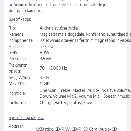
bežičnim mikrofonom. Drugi bežični mikrofon takođe je
dostupan kao opcija.
Specifikacija:
Tip:
Aktivna zvučna kutija
Namena:
razglas za male događaje, konferencije, multimedijal
Komponente:
10" low/mid drajver sa feritnim magnetom; 1" viso
Pojačalo:
D-klasa
RMS:
80W
Pik snaga:
320W
Frekventni
70 - 16,000 Hz
opseg:
SPL(1W/1m):
95dB
Max. SPL:
115dB
Line Gain, Treble, Master, Audio-link slave volume, 
Kontrole:
Down, Volume Mic 2, Volume Mic 1, Speech / music sw
Indikatori:
Charge, Battery status, Power
Specifikacija plejera:
Podržani
USB stick, CD-R/W, CD-R, SD Card, Audio-CD