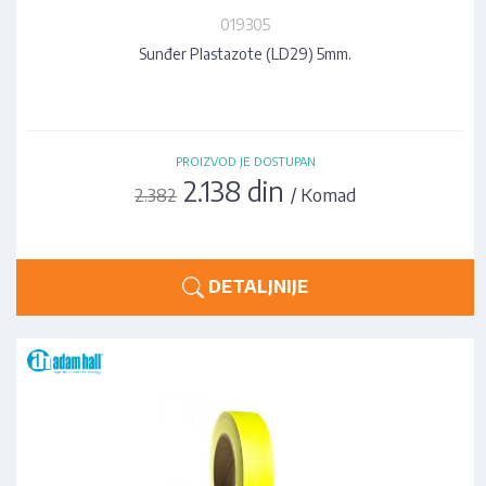
019305
Sunđer Plastazote (LD29) 5mm.
PROIZVOD JE DOSTUPAN
2.138 din
/ Komad
2.382
DETALJNIJE