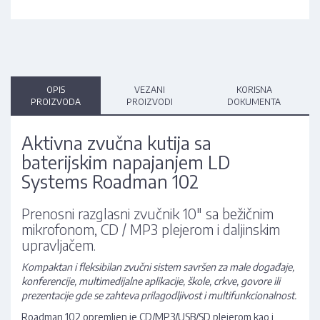
OPIS
VEZANI
KORISNA
PROIZVODA
PROIZVODI
DOKUMENTA
Aktivna zvučna kutija sa
baterijskim napajanjem LD
Systems Roadman 102
Prenosni razglasni zvučnik 10" sa bežičnim
mikrofonom, CD / MP3 plejerom i daljinskim
upravljačem.
Kompaktan i fleksibilan zvučni sistem savršen za male događaje,
konferencije, multimedijalne aplikacije, škole, crkve, govore ili
prezentacije gde se zahteva prilagodljivost i multifunkcionalnost.
Roadman 102 opremljen je CD/MP3/USB/SD plejerom kao i