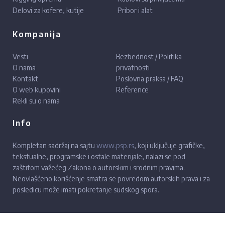
Delovi za kofere, kutije
Pribor i alat
Kompanija
Vesti
Bezbednost / Politika
O nama
privatnosti
Kontakt
Poslovna praksa / FAQ
O web kupovini
Reference
Rekli su o nama
Info
Kompletan sadržaj na sajtu
www.psp.rs
, koji uključuje grafičke,
tekstualne, programske i ostale materijale, nalazi se pod
zaštitom važećeg Zakona o autorskim i srodnim pravima.
Neovlašćeno korišćenje smatra se povredom autorskih prava i za
posledicu može imati pokretanje sudskog spora.