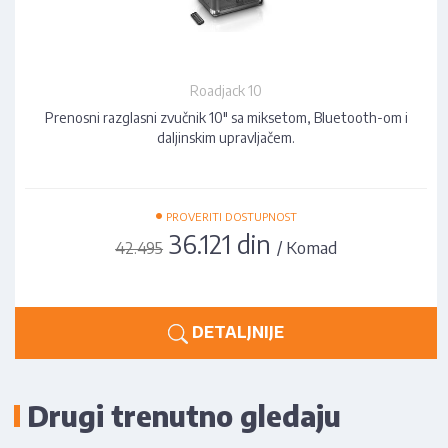
Roadjack 10
Prenosni razglasni zvučnik 10" sa miksetom, Bluetooth-om i
daljinskim upravljačem.
•
PROVERITI DOSTUPNOST
36.121 din
/ Komad
42.495
DETALJNIJE
Drugi trenutno gledaju