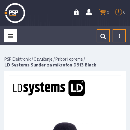
0
0
Tog
navi
PSP Elektronik
/
Ozvučenje
/
Pribor i oprema
/
LD Systems Sunđer za mikrofon D913 Black