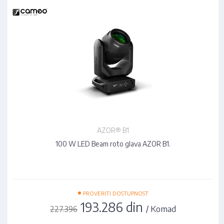
AZOR® B1
100 W LED Beam roto glava AZOR B1.
•
PROVERITI DOSTUPNOST
193.286 din
/ Komad
227.396