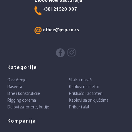
21000 Novi Sad, Srbija
+381 21 520 907
office@psp.co.rs
Kategorije
Ozvučenje
Stalci i nosači
Rasveta
Kablovi na metar
Bine i konstrukcije
Priključci i adapteri
Rigging oprema
Kablovi sa priključcima
Delovi za kofere, kutije
Pribor i alat
Kompanija