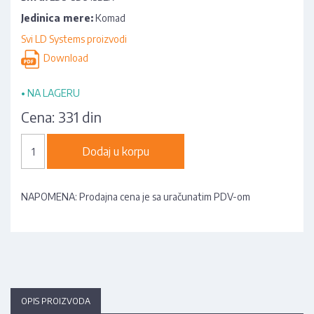
Jedinica mere:
Komad
Svi LD Systems proizvodi
Download
•
NA LAGERU
Cena:
331 din
Dodaj u korpu
NAPOMENA: Prodajna cena je sa uračunatim PDV-om
OPIS PROIZVODA