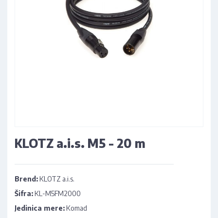
KLOTZ a.i.s. M5 - 20 m
Brend:
KLOTZ a.i.s.
Šifra:
KL-M5FM2000
Jedinica mere:
Komad