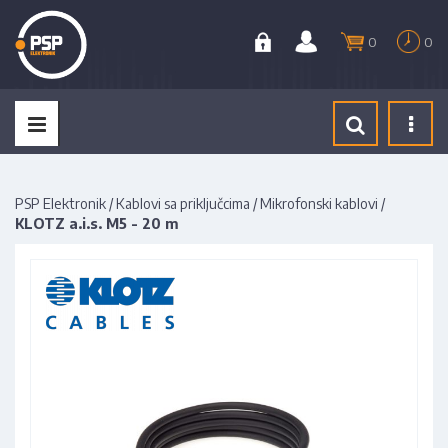
0
0
Tog
navi
PSP Elektronik
/
Kablovi sa priključcima
/
Mikrofonski kablovi
/
KLOTZ a.i.s. M5 - 20 m