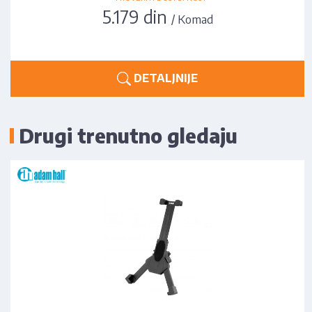
5.179 din
/ Komad
DETALJNIJE
Drugi trenutno gledaju