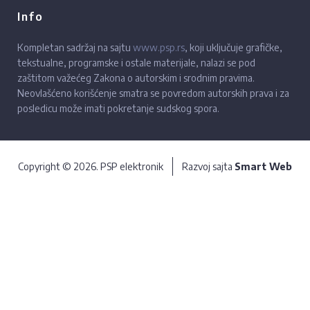
Info
Kompletan sadržaj na sajtu
www.psp.rs
, koji uključuje grafičke,
tekstualne, programske i ostale materijale, nalazi se pod
zaštitom važećeg Zakona o autorskim i srodnim pravima.
Neovlašćeno korišćenje smatra se povredom autorskih prava i za
posledicu može imati pokretanje sudskog spora.
Copyright © 2026. PSP elektronik
Razvoj sajta
Smart Web