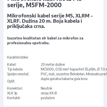
serije, M5FM-2000
Mikrofonski kabel serije M5, XLRM -
XLRF. Dužina 20 m. Boja kabela i
priključaka crna.
Izuzetno kvalitatan xlr kabel za mikrofon za
profesionalnu upotrebu.
Karakteristike:
Kabel:
20 metar dužine
Tip kabela:
MC5000, 0.50 mm² kapacitet 55 pF/m, Ø 7.0 m
Spoljni omotač:
PVC, mat, izuzetno fleksibilan. Minimalni preč
dupla spiralna bakarna gola licna
Oplit:
Konektori:
Neutrik
XLR 3p
serija XX-B
Kontakti
pozlaćeni