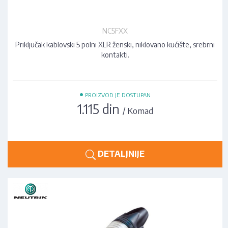
NC5FXX
Priključak kablovski 5 polni XLR ženski, niklovano kućište, srebrni
kontakti.
•
PROIZVOD JE DOSTUPAN
1.115 din
/ Komad
DETALJNIJE