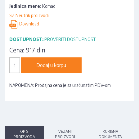
Jedinica mere:
Komad
Svi Neutrik proizvodi
Download
DOSTUPNOST:
PROVERITI DOSTUPNOST
Cena:
917 din
Dodaj u korpu
NAPOMENA: Prodajna cena je sa uračunatim PDV-om
OPIS
VEZANI
KORISNA
PROIZVODA
PROIZVODI
DOKUMENTA