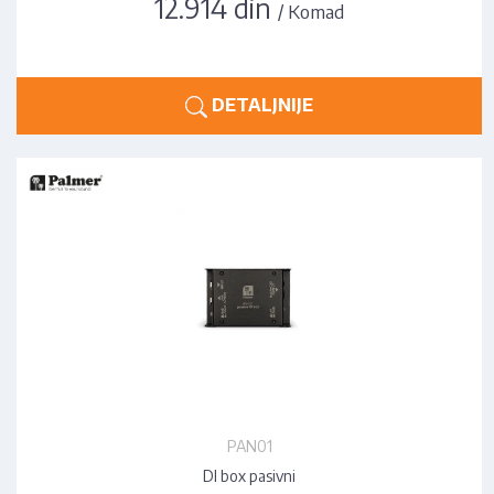
12.914 din
/ Komad
DETALJNIJE
PAN01
DI box pasivni