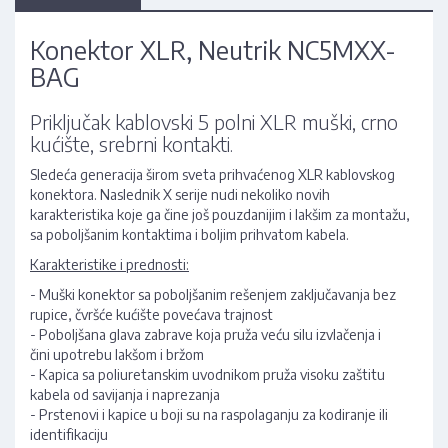
Konektor XLR, Neutrik NC5MXX-
BAG
Priključak kablovski 5 polni XLR muški, crno
kućište, srebrni kontakti.
Sledeća generacija širom sveta prihvaćenog XLR kablovskog
konektora. Naslednik X serije nudi nekoliko novih
karakteristika koje ga čine još pouzdanijim i lakšim za montažu,
sa poboljšanim kontaktima i boljim prihvatom kabela.
Karakteristike i prednosti:
- Muški konektor sa poboljšanim rešenjem zaključavanja bez
rupice, čvršće kućište povećava trajnost
- Poboljšana glava zabrave koja pruža veću silu izvlačenja i
čini upotrebu lakšom i bržom
- Kapica sa poliuretanskim uvodnikom pruža visoku zaštitu
kabela od savijanja i naprezanja
- Prstenovi i kapice u boji su na raspolaganju za kodiranje ili
identifikaciju