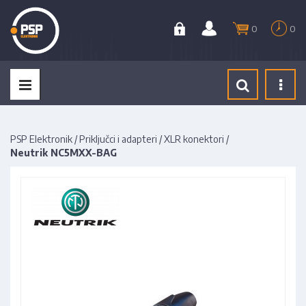
0
0
Tog
navi
PSP Elektronik
/
Priključci i adapteri
/
XLR konektori
/
Neutrik NC5MXX-BAG