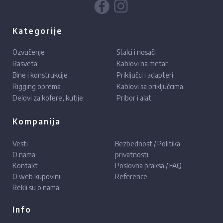
Kategorije
Ozvučenje
Stalci i nosači
Rasveta
Kablovi na metar
Bine i konstrukcije
Priključci i adapteri
Rigging oprema
Kablovi sa priključcima
Delovi za kofere, kutije
Pribor i alat
Kompanija
Vesti
Bezbednost / Politika
O nama
privatnosti
Kontakt
Poslovna praksa / FAQ
O web kupovini
Reference
Rekli su o nama
Info