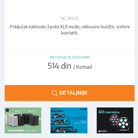
NC3MXX
Priključak kablovski 3 polni XLR muški, niklovano kućište, srebrni
kontakti.
PROIZVOD JE DOSTUPAN
514 din
/ Komad
DETALJNIJE