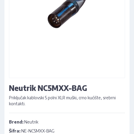
Neutrik NC5MXX-BAG
Priključak kablovski 5 polni XLR muški, crno kućište, srebrni
kontakti.
Brend:
Neutrik
Šifra:
NE-NC5MXX-BAG