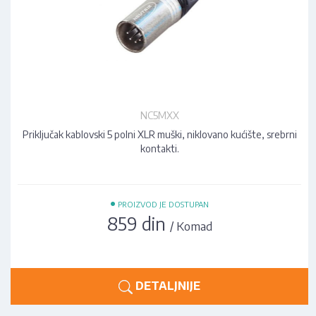
NC5MXX
Priključak kablovski 5 polni XLR muški, niklovano kućište, srebrni
kontakti.
•
PROIZVOD JE DOSTUPAN
859 din
/ Komad
DETALJNIJE