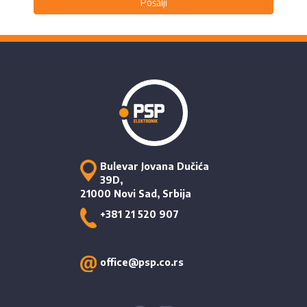
Pošalji
Bulevar Jovana Dučića
39D,
21000 Novi Sad, Srbija
+381 21 520 907
office@psp.co.rs