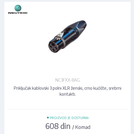
NC3FXX-BAG
Priključak kablovski 3 polni XLR ženski, crno kućište, srebrni
kontakti.
•
PROIZVOD JE DOSTUPAN
608 din
/ Komad