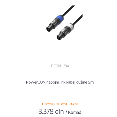
PCON L 5m
PowerCON napojni link kabel dužine 5m
•
PROVERITI DOSTUPNOST
3.378 din
/ Komad