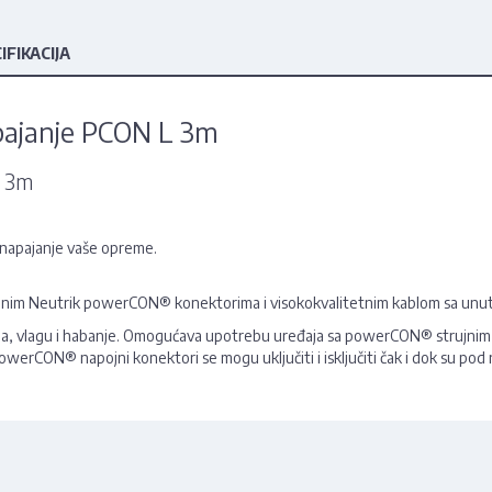
IFIKACIJA
pajanje PCON L 3m
e 3m
napajanje vaše opreme.
inalnim Neutrik powerCON® konektorima i visokokvalitetnim kablom sa unu
a, vlagu i habanje. Omogućava upotrebu uređaja sa powerCON® strujnim 
i powerCON® napojni konektori se mogu uključiti i isključiti čak i dok su p