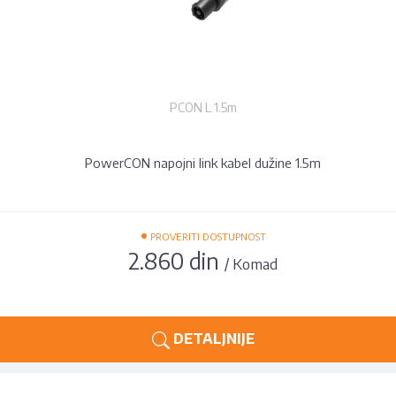
PCON L 1.5m
PowerCON napojni link kabel dužine 1.5m
•
PROVERITI DOSTUPNOST
2.860 din
/ Komad
DETALJNIJE