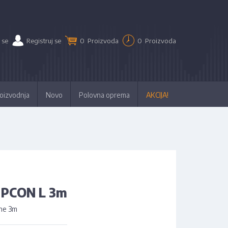
 se
Registruj se
0
Proizvoda
0
Proizvoda
oizvodnja
Novo
Polovna oprema
AKCIJA!
 PCON L 3m
ine 3m