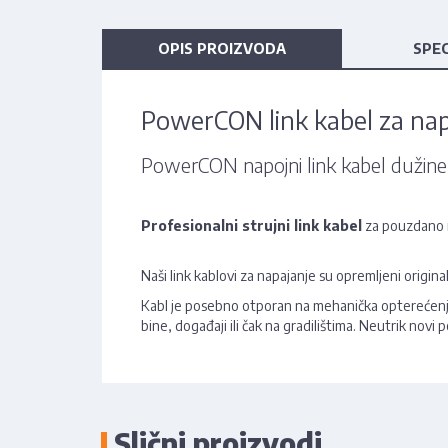
OPIS PROIZVODA
SPEC
PowerCON link kabel za na
PowerCON napojni link kabel dužin
Profesionalni strujni link kabel
za pouzdano 
Naši link kablovi za napajanje su opremljeni orig
Kabl je posebno otporan na mehanička opterećenj
bine, događaji ili čak na gradilištima. Neutrik nov
Slični proizvodi