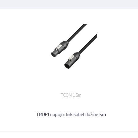
TCON L 5m
TRUE1 napojni link kabel dužine 5m