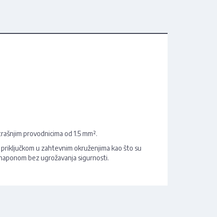
trašnjim provodnicima od 1.5 mm².
priključkom u zahtevnim okruženjima kao što su
od naponom bez ugrožavanja sigurnosti.