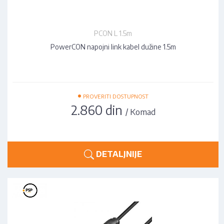
PCON L 1.5m
PowerCON napojni link kabel dužine 1.5m
•
PROVERITI DOSTUPNOST
2.860 din
/ Komad
DETALJNIJE