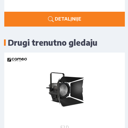
DETALJNIJE
Drugi trenutno gledaju
F2 D