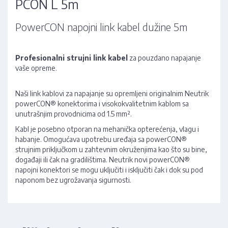
PCON L 5m
PowerCON napojni link kabel dužine 5m
Profesionalni strujni link kabel
za pouzdano napajanje
vaše opreme.
Naši link kablovi za napajanje su opremljeni originalnim Neutrik
powerCON® konektorima i visokokvalitetnim kablom sa
unutrašnjim provodnicima od 1.5 mm².
Kabl je posebno otporan na mehanička opterećenja, vlagu i
habanje. Omogućava upotrebu uređaja sa powerCON®
strujnim priključkom u zahtevnim okruženjima kao što su bine,
događaji ili čak na gradilištima. Neutrik novi powerCON®
napojni konektori se mogu uključiti i isključiti čak i dok su pod
naponom bez ugrožavanja sigurnosti.