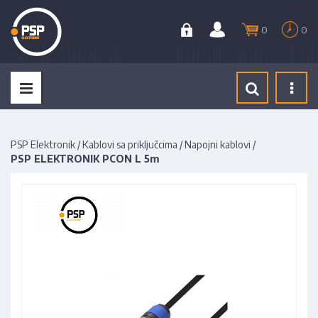
0
0
Tog
navi
PSP Elektronik
/
Kablovi sa priključcima
/
Napojni kablovi
/
PSP ELEKTRONIK PCON L 5m