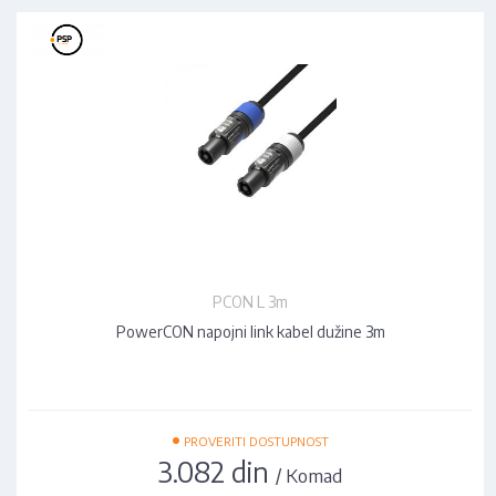
PCON L 3m
PowerCON napojni link kabel dužine 3m
•
PROVERITI DOSTUPNOST
3.082 din
/ Komad