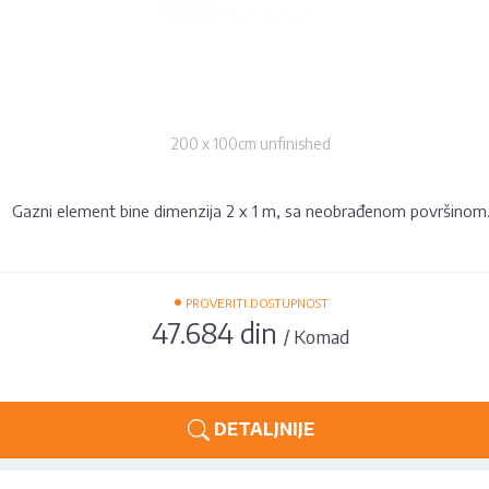
200 x 100cm unfinished
Gazni element bine dimenzija 2 x 1 m, sa neobrađenom površinom
•
PROVERITI DOSTUPNOST
47.684 din
/ Komad
DETALJNIJE