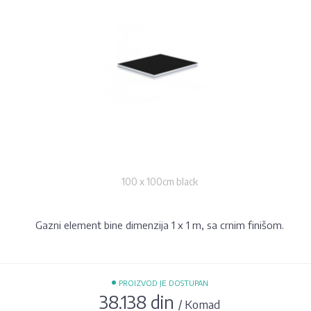
100 x 100cm black
Gazni element bine dimenzija 1 x 1 m, sa crnim finišom.
•
PROIZVOD JE DOSTUPAN
38.138 din
/ Komad