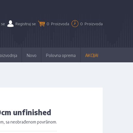
 se
Registruj se
0
Proizvoda
0
Proizvoda
oizvodnja
Novo
Polovna oprema
AKCIJA!
0cm unfinished
 1 m, sa neobrađenom površinom.