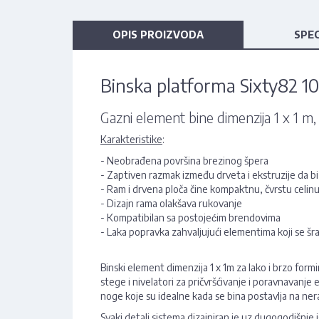
OPIS PROIZVODA
SPEC
Binska platforma Sixty82 1
Gazni element bine dimenzija 1 x 1 
Karakteristike
:
- Neobrađena površina brezinog špera
- Zaptiven razmak između drveta i ekstruzije da b
- Ram i drvena ploča čine kompaktnu, čvrstu celin
- Dizajn rama olakšava rukovanje
- Kompatibilan sa postojećim brendovima
- Laka popravka zahvaljujući elementima koji se šr
Binski element dimenzija 1 x 1m za lako i brzo fo
stege i nivelatori za pričvršćivanje i poravnavanj
noge koje su idealne kada se bina postavlja na ne
Svaki detalj sistema dizajniran je uz dugogodišnje 