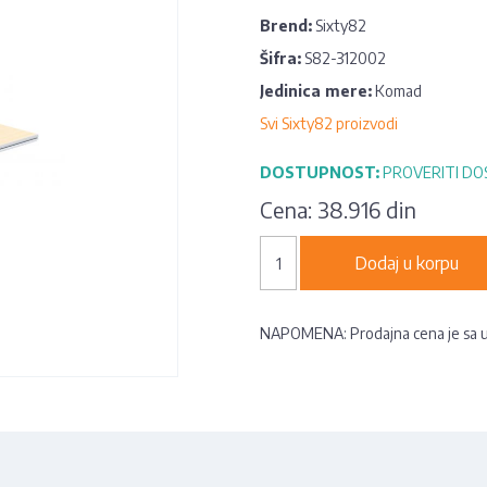
Brend:
Sixty82
Šifra:
S82-312002
Jedinica mere:
Komad
Svi Sixty82 proizvodi
DOSTUPNOST:
PROVERITI D
Cena:
38.916 din
Dodaj u korpu
NAPOMENA: Prodajna cena je sa 