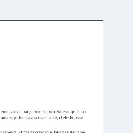
reme, za sklapanje bine su potrebne noge, kao i
icama za jednostavno nivelisanje, i teleskopske
m aspektu - brza za sklapanje, laka za rukovanje,