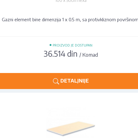
100 x 50cm hexa
Gazni element bine dimenzija 1 x 0.5 m, sa protivkliznom površinom
•
PROIZVOD JE DOSTUPAN
36.514 din
/ Komad
DETALJNIJE