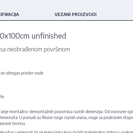
IFIKACIJA
VEZANI PROIZVODI
00x100cm unfinished
m, sa neobrađenom površinom
i se izbegao prodor vode
u
afe
rmiranje montažno-demontažnih pozornica raznih dimenzija. Od osnovne op
e elemenata. U ponudi su fiksne noge raznih visina, noge sa podesivim stop
ravnom terenu.
iskustvo i rešenost da se kreira bina koja će biti maksimalno dobra u svako