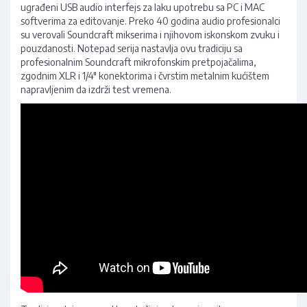
ugrađeni USB audio interfejs za laku upotrebu sa PC i MAC
softverima za editovanje. Preko 40 godina audio profesionalci
su verovali Soundcraft mikserima i njihovom iskonskom zvuku i
pouzdanosti. Notepad serija nastavlja ovu tradiciju sa
profesionalnim Soundcraft mikrofonskim pretpojačalima,
zgodnim XLR i 1/4" konektorima i čvrstim metalnim kućištem
napravljenim da izdrži test vremena.