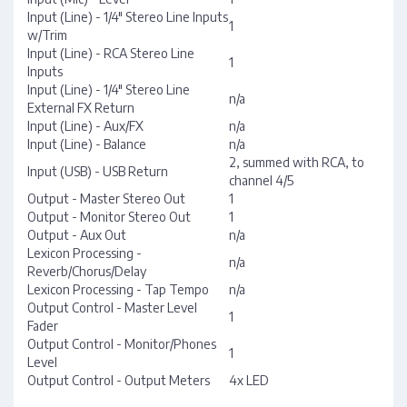
Input (Line) - 1/4" Stereo Line Inputs
1
w/Trim
Input (Line) - RCA Stereo Line
1
Inputs
Input (Line) - 1/4" Stereo Line
n/a
External FX Return
Input (Line) - Aux/FX
n/a
Input (Line) - Balance
n/a
2, summed with RCA, to
Input (USB) - USB Return
channel 4/5
Output - Master Stereo Out
1
Output - Monitor Stereo Out
1
Output - Aux Out
n/a
Lexicon Processing -
n/a
Reverb/Chorus/Delay
Lexicon Processing - Tap Tempo
n/a
Output Control - Master Level
1
Fader
Output Control - Monitor/Phones
1
Level
Output Control - Output Meters
4x LED