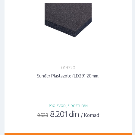
019320
Sunđer Plastazote (LD29) 20mm.
PROIZVOD JE DOSTUPAN
8.201 din
/ Komad
9.523