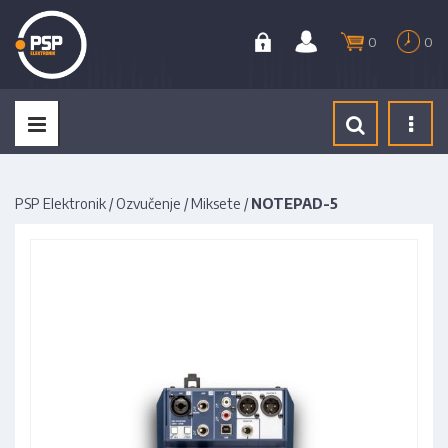
0
0
Tog
navi
PSP Elektronik
/
Ozvučenje
/
Miksete
/
NOTEPAD-5