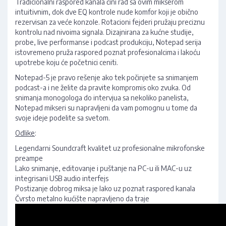
Tradicionalni raspored kanala čini rad sa ovim mikserom
intuitivnim, dok dve EQ kontrole nude komfor koji je obično
rezervisan za veće konzole. Rotacioni fejderi pružaju preciznu
kontrolu nad nivoima signala. Dizajnirana za kućne studije,
probe, live performanse i podcast produkciju, Notepad serija
istovremeno pruža raspored poznat profesionalcima i lakoću
upotrebe koju će početnici ceniti.
Notepad-5 je pravo rešenje ako tek počinjete sa snimanjem
podcast-a i ne želite da pravite kompromis oko zvuka. Od
snimanja monogologa do intervjua sa nekoliko panelista,
Notepad mikseri su napravljeni da vam pomognu u tome da
svoje ideje podelite sa svetom.
Odlike
:
Legendarni Soundcraft kvalitet uz profesionalne mikrofonske
preampe
Lako snimanje, editovanje i puštanje na PC-u ili MAC-u uz
integrisani USB audio interfejs
Postizanje dobrog miksa je lako uz poznat raspored kanala
Čvrsto metalno kućište napravljeno da traje