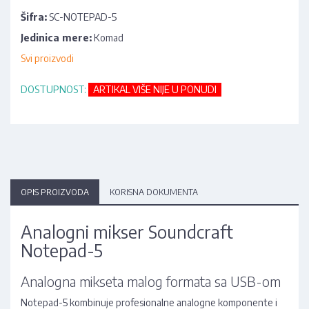
Šifra:
SC-NOTEPAD-5
Jedinica mere:
Komad
Svi proizvodi
DOSTUPNOST:
ARTIKAL VIŠE NIJE U PONUDI
OPIS PROIZVODA
KORISNA DOKUMENTA
Analogni mikser Soundcraft
Notepad-5
Analogna mikseta malog formata sa USB-om
Notepad-5 kombinuje profesionalne analogne komponente i