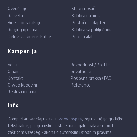
Ozvučenje
Stalci i nosači
Rasveta
Kablovi na metar
Bine i konstrukcije
Priključci i adapteri
Rigging oprema
Kablovi sa priključcima
Delovi za kofere, kutije
Pribor i alat
Kompanija
Vesti
Bezbednost / Politika
O nama
privatnosti
Kontakt
Poslovna praksa / FAQ
O web kupovini
Reference
Rekli su o nama
Info
Kompletan sadržaj na sajtu
www.psp.rs
, koji uključuje grafičke,
tekstualne, programske i ostale materijale, nalazi se pod
zaštitom važećeg Zakona o autorskim i srodnim pravima.