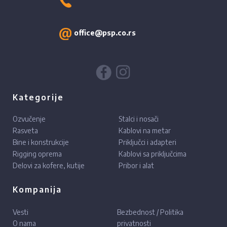
office@psp.co.rs
Kategorije
Ozvučenje
Stalci i nosači
Rasveta
Kablovi na metar
Bine i konstrukcije
Priključci i adapteri
Rigging oprema
Kablovi sa priključcima
Delovi za kofere, kutije
Pribor i alat
Kompanija
Vesti
Bezbednost / Politika
O nama
privatnosti