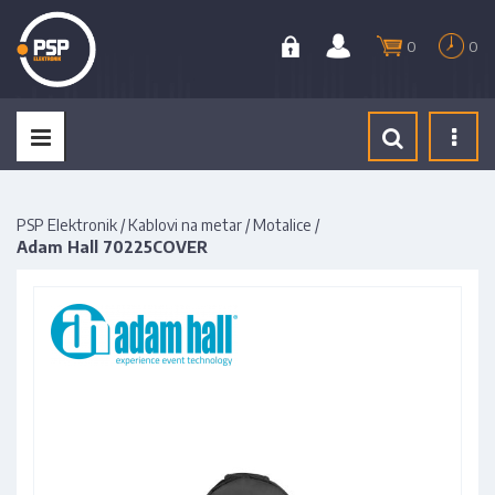
0
0
Tog
navi
PSP Elektronik
/
Kablovi na metar
/
Motalice
/
Adam Hall 70225COVER