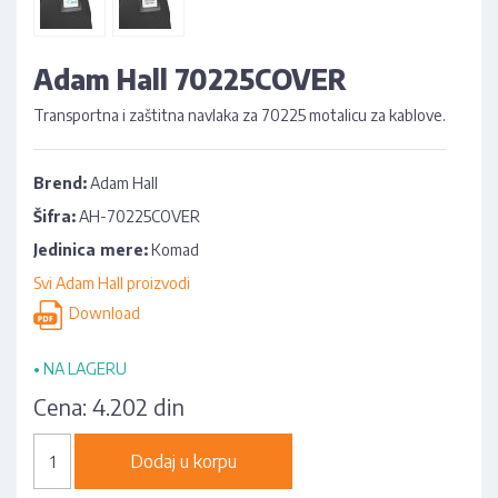
Adam Hall 70225COVER
Transportna i zaštitna navlaka za 70225 motalicu za kablove.
Brend:
Adam Hall
Šifra:
AH-70225COVER
Jedinica mere:
Komad
Svi Adam Hall proizvodi
Download
•
NA LAGERU
Cena:
4.202 din
Dodaj u korpu