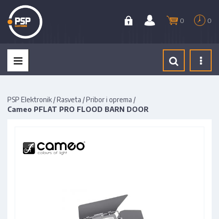
0
0
Tog
navi
PSP Elektronik
/
Rasveta
/
Pribor i oprema
/
Cameo PFLAT PRO FLOOD BARN DOOR