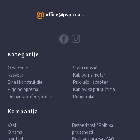
office@psp.co.rs
Kategorije
Ozvučenje
Stalci i nosači
Rasveta
Kablovi na metar
Bine i konstrukcije
Priključci i adapteri
Rigging oprema
Kablovi sa priključcima
Delovi za kofere, kutije
Pribor i alat
Kompanija
Vesti
Bezbednost / Politika
O nama
privatnosti
Kontakt
Poslovna praksa / FAQ