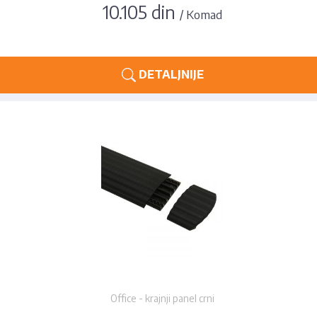
10.105 din
/ Komad
DETALJNIJE
Office - krajnji panel crni