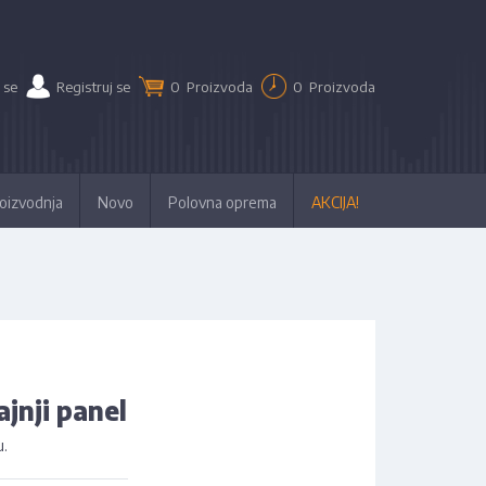
 se
Registruj se
0
Proizvoda
0
Proizvoda
oizvodnja
Novo
Polovna oprema
AKCIJA!
ajnji panel
u.