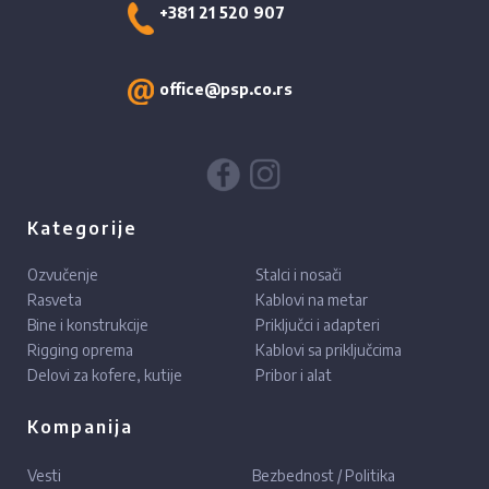
+381 21 520 907
office@psp.co.rs
Kategorije
Ozvučenje
Stalci i nosači
Rasveta
Kablovi na metar
Bine i konstrukcije
Priključci i adapteri
Rigging oprema
Kablovi sa priključcima
Delovi za kofere, kutije
Pribor i alat
Kompanija
Vesti
Bezbednost / Politika