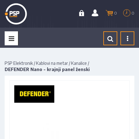
0
0
Tog
navi
PSP Elektronik
/
Kablovi na metar
/
Kanalice
/
DEFENDER Nano - krajnji panel ženski