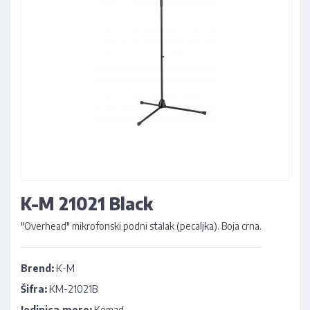
K-M 21021 Black
"Overhead" mikrofonski podni stalak (pecaljka). Boja crna.
Brend:
K-M
Šifra:
KM-21021B
Jedinica mere:
Komad