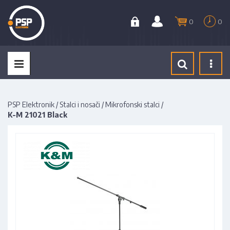
0
0
Tog
navi
PSP Elektronik
/
Stalci i nosači
/
Mikrofonski stalci
/
K-M 21021 Black