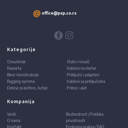
office@psp.co.rs
Kategorije
Ozvučenje
Stalci i nosači
Rasveta
Kablovi na metar
Bine i konstrukcije
Priključci i adapteri
Rigging oprema
Kablovi sa priključcima
Delovi za kofere, kutije
Pribor i alat
Kompanija
Vesti
Bezbednost / Politika
O nama
privatnosti
Kontakt
Poslovna praksa / FAQ